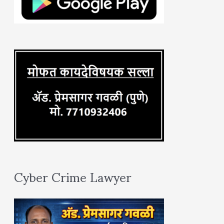
f
o
r
:
Cyber Crime Lawyer