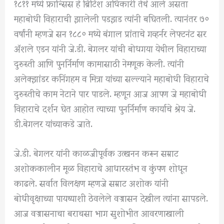
१८११ मध्ये फ्रान्सिस हे ब्रिटिश अधिकारी तेथे आले असता
महाबोधी विहाराची झालेली पडझड त्यांनी बघितली. त्यानंतर ७०
वर्षांनी म्हणजे सन १८८० मध्ये बंगाल प्रांताचे गव्हर्नर लेफ्टनंट सर
ॲशले एडन यांनी जे.डी. बेगलर यांची बोधगया येथील विहाराच्या
दुरुस्ती आणि पुनर्निर्माण कामासाठी नेमणूक केली. त्यांनी
अलेक्झांडर कनिंगहम व मित्रा यांच्या सल्ल्याने महाबोधी विहाराचे
दुरुस्तीचे काम नेटाने पार पाडले. म्हणून आज आपण जे महाबोधी
विहाराचे दर्शन घेत आहोत त्याच्या पुनर्निर्माण कार्याचे श्रेय जे.
डी.बेगलर यांच्याकडे जाते.
जे.डी. बेगलर यांनी काळजीपूर्वक उत्खनन करून सम्राट
अशोककालीन मूळ विहाराचे आधारस्तंभ व कुंपण शोधून
काढले. सर्वात विलक्षण म्हणजे सम्राट अशोक यांनी
बोधीवृक्षाच्या पायथ्याशी ठेवलेले वज्रासन देखील त्यांना सापडले.
आज वज्रासनाचा बराचसा भाग सुशोभीत आवरणाखाली