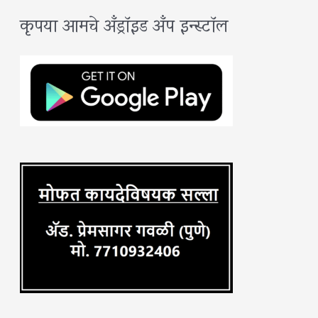
कृपया आमचे अँड्रॉइड अँप इन्स्टॉल
r
c
h
f
o
r
: