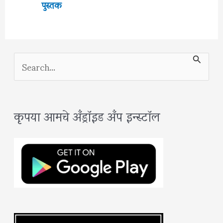
पुस्तक
S
e
a
कृपया आमचे अँड्रॉइड अँप इन्स्टॉल
r
c
h
f
o
r
: