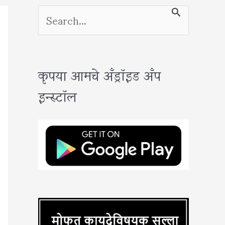
S
e
a
कृपया आमचे अँड्रॉइड अँप
r
इन्स्टॉल
c
h
f
o
r
: