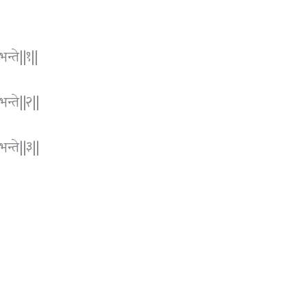
भन्ते||१||
भन्ते||२||
भन्ते||३||