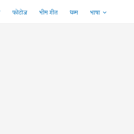
ज
फोटोज
भीम गीत
धम्म
भाषा