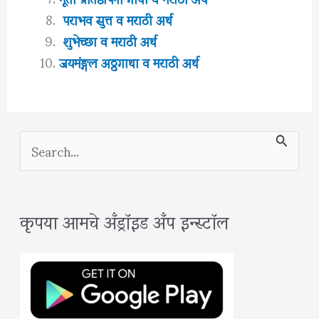
पराभव सुत्त व मराठी अर्थ
शुभेच्छा व मराठी अर्थ
जयमंङ्गल अठ्ठगाथा व मराठी अर्थ
S
e
a
कृपया आमचे अँड्रॉइड अँप इन्स्टॉल
r
c
h
f