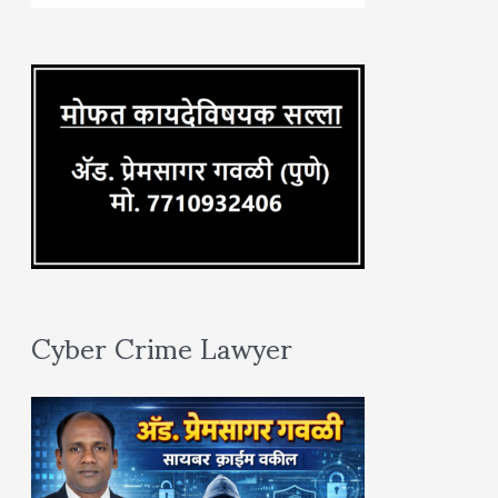
o
r
:
Cyber Crime Lawyer