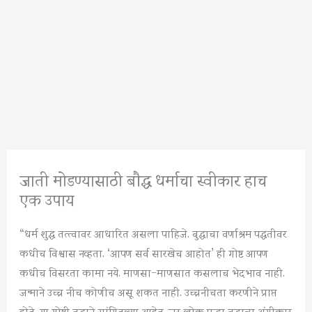
जाती मोडण्यासाठी बौद्ध धर्माचा स्वीकार हाच
एक उपाय
“धर्म शुद्ध तत्त्वावर आधारित असला पाहिजे. बुद्धाचा वर्णाश्रम पद्धतीवर
कधीच विश्वास नव्हता. ‘आपण सर्व सारखेच आहोत’ ही गोष्ट आपण
कधीच विसरता कामा नये. माणसा-माणसात कसलाच भेदभाव नाही.
जन्माने उच्च नीच कोणीच असू शकत नाही. उच्चनीचता करणीने प्राप्त
होते. या गोष्टी बुद्धाने सांगितल्या आहेत. जर लोक पुन्हा बुद्धाचा अंगीकार