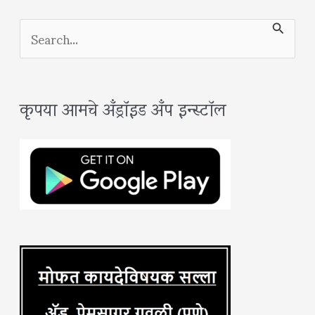
S
e
a
कृपया आमचे अँड्रॉइड अँप इन्स्टॉल
r
c
h
f
o
r
: