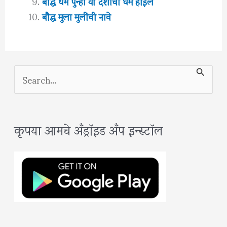
बौद्ध धर्म पुन्हा या देशाचा धर्म होईल
बौद्ध मुला मुलींची नावे
S
e
a
कृपया आमचे अँड्रॉइड अँप इन्स्टॉल
r
c
h
f
o
r