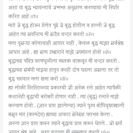
अशा या बुद्ध भगवन्ताचे जन्मभर अनुसरण करण्याचा मी निर्धार
करित आहे ।।१।।
मागे जे बुद्ध होऊन गेलेत पुढे जे बुद्ध होतील व हल्ली जे बुद्ध
आहेत त्या सर्वांनाच मी सदैव वन्दन करतो ।।२।।
मला दुसऱ्‍या कोणाचाही आधार नाही , केवळ बुद्ध माझा सर्वश्रेष्ठ
आधार आहे . ह्या सत्य उच्चाराने माझे जयमंगल होवो ।।३।।
बुद्धाच्या पवित्र चरणधुळीला मस्तक वाकवून मी वन्दन करतो .
बुद्धाच्या संबंधी माझ्या हातून काही दोष घडला असला तर तो
बुद्ध भगवान मला क्षमा करो ।।४।।
ह्या लोकी निरनिराळ्या प्रकारची जी अनेक रत्ने आहेत त्यापैकी
कशानेही बुद्धाची बरोबरी होणार नाही . त्या (बुद्ध) रत्नाने माझे
कल्याण होवो . (ज्ञान प्राप्त झालेल्या) ज्याने पुज्य बोधिवृक्षाखाली
बसून मार (कामदेव) ह्याच्या अफाट सेनेसह पराभव केला .
अनन्त ज्ञान प्राप्त करुन ज्याने बुद्धत्व प्राप्त करुन घेतले . जो सर्व
जगात श्रेष्ठ आहे . अशा बुद्धाला मी नमस्कार करतो ।।५।।