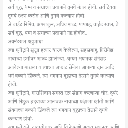
सर्व बुद्ध, धम्म व संघाच्या प्रतापाने तुमचे मंगल होवो. सर्व देवता
तुमचे रक्षण करोत आणि तुमचे कल्याण होवो.
जे वाईट निमित्त, अपशकुन, अप्रिय शब्द, पापग्रह, वाईट स्वप्न, ते
सर्व बुद्ध, धम्म व संघाच्या प्रतापाने नष्ट होवोत..
जयमंङगल अठ्ठगाथा
ज्या मुनींद्राने सुदृढ हत्यार धारण केलेल्या, सहस्रबाहु, गिरीमेख
नावाच्या हत्तीवर आरूढ झालेल्या, अत्यंत भयानक सेनेसह
आलेल्या माराला व त्याच्या अफाट सेनेला आपल्या दान आदि
धर्म बळाने जिंकले, त्या भगवान बुद्धाच्या तेजाने तुमचे कल्याण
होवो.
ज्या मुनींद्राने, माराशिवाय समस्त रात्र संग्राम करणाऱ्या घोर, दुर्धर
आणि निष्ठुक़ ह्रदयाच्या आलवक नावाच्या यक्षाला क्षांती आणि
संयमाच्या बळाने जिंकले त्या भगवान बुद्धाच्या तेजाने तुमचे
कल्याण होवो.
ज्या मुनींद्राने, दावाग्नीचक्र आणि विजेप्रमाणे अत्यंत भयानक आणि