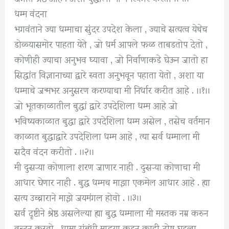
धम्म वंदना
भगवंताने ज्या धम्माचा सुंदर उपदेश केला , ज्याचे सत्यत्व येथेच
डोळ्यासमोर पाहता येते , जो धर्म आपले फळ ताबडतोप देतो ,
कोणीही ज्याचा अनुभव घ्यावा , जो निर्वाणाकडे घेऊन जातो हा
सिद्धांत विज्ञानाच्या द्वारे स्वता अनुभवून पहाता येतो , अशा या
धम्माचे जन्मभर अनुसरण करण्याचा मी निर्धार करीत आहे . ।।१।।
जो भूतकाळातील बुद्धां द्वारे उपदेशिला धम्म आहे जो
भविष्यकाळात बुद्धा द्वारे उपदेशिला धम्म असेल , तसेच वर्तमान
काळात बुद्धाद्वारे उपदेशिला धम्म आहे , त्या सर्व धम्माला मी
सदैव वंदन करीतो . ।।२।।
मी दुसऱ्‍या कोणाला शरण जाणार नाही . दुसऱ्‍या कोणाचा मी
आधार घेणार नाही . बुद्ध धम्मच माझा एकमेल आधार आहे . ह्या
सत्य उच्चाराने माझे जयमंगल होवो . ।।३।।
सर्व दृष्टीने श्रेष्ठ असलेल्या ह्या बुद्ध धम्माला मी मस्तक नम्र करुन
वन्दन करतो , धम्मा संबंधी माझ्या कडून काही दोष घडला