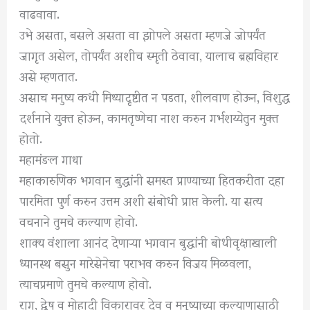
वाढवावा.
उभे असता, बसले असता वा झोपले असता म्हणजे जोपर्यंत
जागृत असेल, तोपर्यंत अशीच स्मृती ठेवावा, यालाच ब्रह्मविहार
असे म्हणतात.
असाच मनुष्य कधी मिथ्यादृष्टीत न पडता, शीलवाण होऊन, विशुद्ध
दर्शनाने युक्त होऊन, कामतृष्णेचा नाश करुन गर्भशय्येतुन मुक्त
होतो.
महामंङल गाथा
महाकारुणिक भगवान बुद्धांनी समस्त प्राण्याच्या हितकरीता दहा
पारमिता पुर्ण करुन उत्तम अशी संबोधी प्राप्त केली. या सत्य
वचनाने तुमचे कल्याण होवो.
शाक्य वंशाला आनंद देणाऱ्या भगवान बुद्धांनी बोधीवृक्षाखाली
ध्यानस्थ बसुन मारेसेनेचा पराभव करुन विजय मिळवला,
त्याचप्रमाणे तुमचे कल्याण होवो.
राग, द्वेष व मोहादी विकारावर देव व मनुष्याच्या कल्याणासाठी