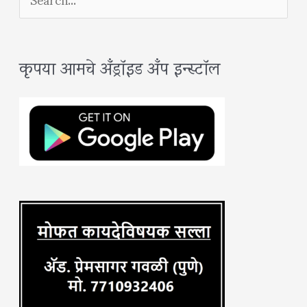
e
a
कृपया आमचे अँड्रॉइड अँप इन्स्टॉल
r
c
h
f
o
r
: