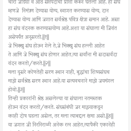
चारी जोड्या व आठ सप्तपदांची प्राप्ती करून घेतली आहे. हा संघ
म्हणजे निमंत्रण देण्यास योग्य, स्वागत करण्यास योग्य, दान
देण्यास योग्य आणि जगात सर्वश्रेष्ठ पवित्र क्षेत्रा समान आहे. असा
हा संघ वंदनक करण्यासयोग्य आहे.अशा या संघाला मी जिवंत
असेपर्यंत अनुसरतो.||१||
जे भिक्खु संघ होऊन गेले ते,जे भिक्खु संघ हल्ली आहेत
ते आणि जे भिक्खु संघ होणार आहेत,त्या सर्वांना मी सदासर्वदा
वंदन करतो/करते.||२||
मला दुसरे कोणतेही सरण स्थान नाही, बुद्धांचा शिष्यसंघच
माझे सर्वश्रेष्ठ सरण स्थान आहे.या सत्यवचनाने माझे जयमंगल
होवो.||३||
तिन्ही प्रकारांनी श्रेष्ठ असलेल्या या संघाला नतमस्तक
होऊन वंदन करतो/करते. संघसंबंधी जर माझ्याकडून
काही दोष घडला असेल, तर मला त्याबद्दल क्षमा असो.||४||
या जगात जी निरनिराळी अनेक रत्न आहेत,त्यापैकी एकानेही