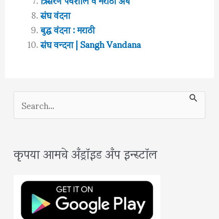
संघ वंदना
बुद्ध वंदना : मराठी
संघ वन्दना | Sangh Vandana
S
e
a
कृपया आमचे अँड्रॉइड अँप इन्स्टॉल
r
c
h
f