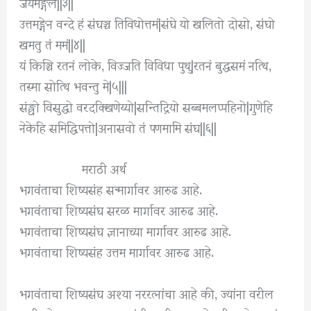
जयमङ्गलं||३||
उत्तमङ्गेन वन्दे हं संघञ्च तिविधोत्तमं|संघे यो खलितो दोसो, संघो
खमतु तं ममं||४||
यं किञ्चि रतनं लोके, विज्जति विविधा पुथु|रतनं बुद्धसमं नत्थि,
तस्मा सोत्थि भवन्तु मे|५|||
संङ्घो विसुद्धो वरदक्खिणेय्यो|सन्तिद्रियो सब्बमलप्पहिनो|गुणेहि
नेकेहि समिद्धिपत्तो|अनासवो तं पणमामि संघ||६||
मराठी अर्थ
भगवंताचा शिष्यसंह सन्मार्गावर आरुढ आहे.
भगवंताचा शिष्यसंघ सरळ मार्गावर आरुढ आहे.
भगवंताचा शिष्यसंघ ज्ञानाच्या मार्गावर आरुढ आहे.
भगवंताचा शिष्यसंह उत्तम मार्गावर आरुढ आहे.
भगवंताचा शिष्यसंघ अश्या नररत्नांचा आहे की, ज्यांना वरील