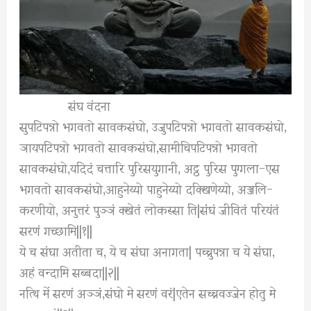
संघ वंदना
सुपटिपन्नो भगवतो सावकसंघो, उजुपटिपन्नो भगवतो सावकसंघो,
ञायपटिपन्नो भगवतो सावकसंघो,सामीचिपटिपन्नो भगवतो
सावकसंघो,यदिदं चत्तारि पुरिसयुगानी, अट्ठ पुरिस पुग्गला-एस
भगवतो सावकसंघो,आहुनेय्यो पाहुनेय्यो दक्खिणेय्यो, अञ्जलि-
करणीयो, अनुत्तरं पुञ्ञं क्खेतं लोकस्सा ति|संंघं जीवितं परियंतं
सरणं गच्छामि||१||
ये च संघा अतीता च, ये च संघा अनागता| पच्चुपन्ना च ये संघा,
अहं वन्दामि सब्बदा||२||
नत्थि में सरणं अञ्ञं,संघो मे सरणं वरं|एतेन सच्चवज्जेन होतु मे