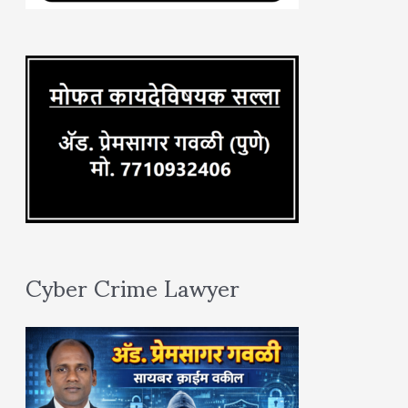
o
r
:
Cyber Crime Lawyer