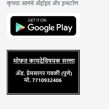
कृपया आमचे अँड्रॉइड अँप इन्स्टॉल
r
c
h
f
o
r
: