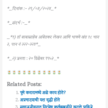
*_दिनांक :- २९/०४/२०२४_*
*_संदर्भ :-_*
_*१) डॉ बाबासाहेब आंबेडकर लेखन आणि भाषणे खंड १८ भाग
३, पान नं ३२२-३२४*_
*_२)
जनता : २० डिसेंबर १९५२_*
Related Posts:
पुणे करारामध्ये असे काय होते?
अप्रमादयाची यश वृद्धी होते
समाजजीवनात निरपेक्ष कर्तव्यबुद्धीने झटले पाहिजे