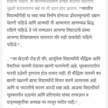
राहिली नाहीत. ती कालमानाप्रमाणे प्रत्यही बदलत राहातात.
नुसती बदलतातच नव्हे तर ती प्रगत होत जातात. *
भारतीय
विद्यार्थ्यांनीही या नव्या नव्या निर्माण होणाऱ्या जीवनमूल्यांची दखल
घेतली पाहिजे आणि आपणही ती आचरणात आणण्यास सिद्ध
राहिले पाहिजे. हे नवे तत्त्वज्ञान आपल्या विद्यादायी संस्था
आपल्या शिक्षणक्रमात घालतात की नाही याकडेही पाहिले
पाहिजे.
*_
_*
पण खेदाची गोष्ट ही की, आधुनिक विद्यार्थ्यांची बौद्धिक आणि
वैचारिक पातळी रोडावत खाली चाललेली आहे. भूतकालातील
मानवी प्रज्ञेशी तुलनाच होऊ शकत नाही. ही बौद्धिक पातळी का
खाली घसरली ह्याचा विद्यार्थ्यांनी विचार करणे आवश्यक आहे
आणि या परागतीचे कारण अगदी स्पष्ट आहे. आजचा विद्यार्थीवर्ग
भूतकालीन प्रज्ञावंत आणि प्रतिभावंत यांच्या तत्त्वज्ञान व
वाङ्‌मयकृतींचा अभ्यास मन लावून करीत नाही.
*_