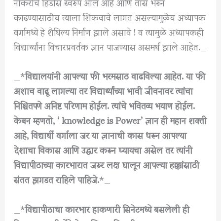
नोकरीचे हिडीस स्वरूप आले आहे आणि तास भरून
काढण्यासाठीच त्याला शिकवावे लागत असल्यामुळेच अध्यापक
वर्गामध्ये हे शैथिल्य निर्माण झाले असावे ! व त्यामुळे अध्यापकही
विद्यार्थ्यांना विचारप्रवर्तक ज्ञान पाजण्यास असमर्थ झाले आहेत._
_*
विद्यालयांनी आपल्या फी भरमसाठ वाढविल्या आहेत. या फी
अशाच वाढू लागल्या तर विद्यार्थ्यांच्या भावी जीवनावर त्यांचा
निश्चितपणे अनिष्ट परिणाम होईल. त्यांचे भवितव्य भयाण होईल.
केबन म्हणतो, ‘ knowledge is Power’ ज्ञान ही महान शक्ती
आहे, विद्यार्थी वर्गाला जर या ज्ञानाची कास धरून आपल्या
देशाचा विकास आणि उद्धार करून घ्यायचा असेल तर त्यांनी
विद्यापीठाच्या कारभारात जरूर लक्ष घालून आपल्या हक्कांसाठी
संतत झगडत राहिले पाहिजे.
*_
_*
विद्यापीठाचा कारभार हाकणारी सिनेटमध्ये बसलेली ही