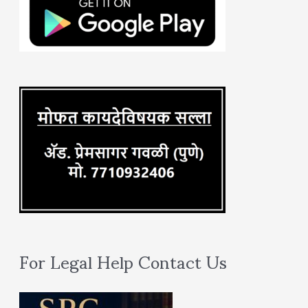
h
f
o
r
:
For Legal Help Contact Us