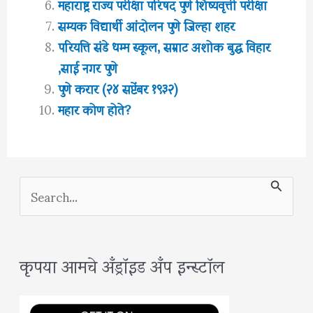
महाराष्ट्र राज्य परीक्षा परिषद पुणे शिष्यवृत्ती परीक्षा
सम्यक विद्यार्थी आंदोलन पुणे जिल्हा शहर
परियत्ति संडे धम्म स्कूल, सम्राट अशोक बुद्ध विहार
,साई नगर पुणे
पुणे करार (२४ सप्टेंबर १९३२)
महार कोण होते?
S
e
a
कृपया आमचे अँड्रॉइड अँप इन्स्टॉल
r
c