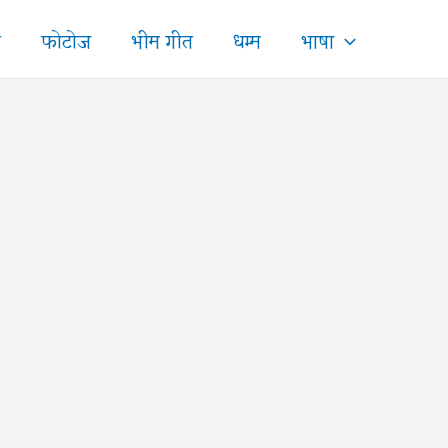
ज
फोटोज
भीम गीत
धम्म
भाषा