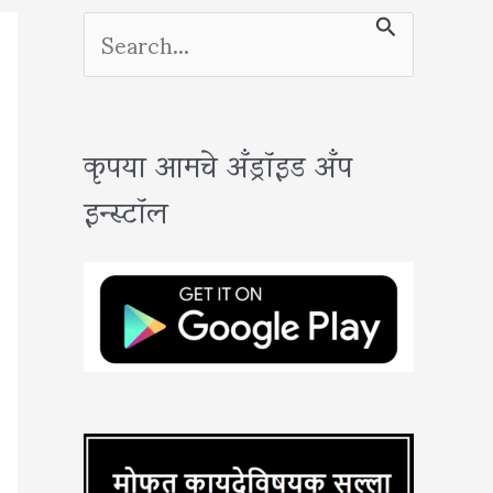
S
e
a
कृपया आमचे अँड्रॉइड अँप
r
इन्स्टॉल
c
h
f
o
r
: