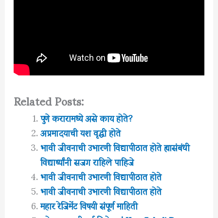
Related Posts:
पुणे करारामध्ये असे काय होते?
अप्रमादयाची यश वृद्धी होते
भावी जीवनाची उभारणी विद्यापीठात होते ह्यासंबंधी
विद्यार्थ्यांनी सजग राहिले पाहिजे
भावी जीवनाची उभारणी विद्यापीठात होते
भावी जीवनाची उभारणी विद्यापीठात होते
महार रेजिमेंट विषयी संपूर्ण माहिती