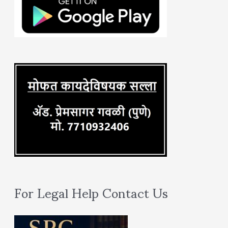
f
o
r
:
For Legal Help Contact Us