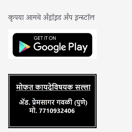
a
कृपया आमचे अँड्रॉइड अँप इन्स्टॉल
r
c
h
f
o
r
: