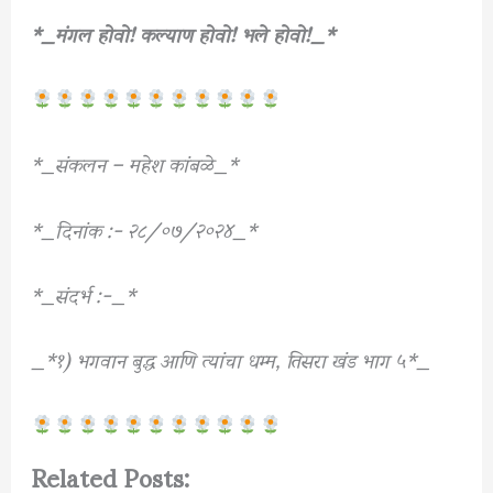
*_मंगल होवो! कल्याण होवो! भले होवो!_*
*_संकलन – महेश कांबळे_*
*_दिनांक :- २८/०७/२०२४_*
*_संदर्भ :-_*
_*१) भगवान बुद्ध आणि त्यांचा धम्म, तिसरा खंड भाग ५*_
Related Posts: