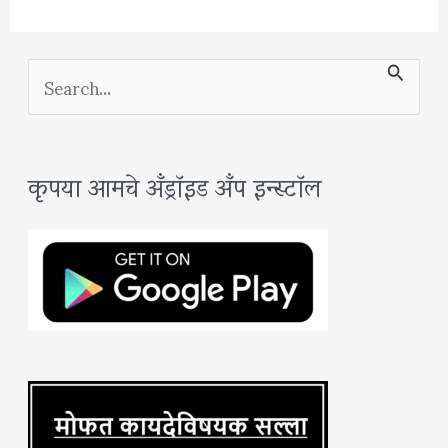
S
e
a
कृपया आमचे अँड्रॉइड अँप इन्स्टॉल
r
c
h
f
o
r
: