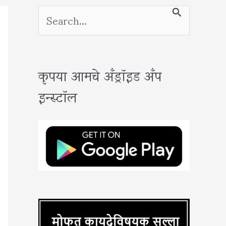
S
e
a
कृपया आमचे अँड्रॉइड अँप
r
इन्स्टॉल
c
h
f
o
r
: