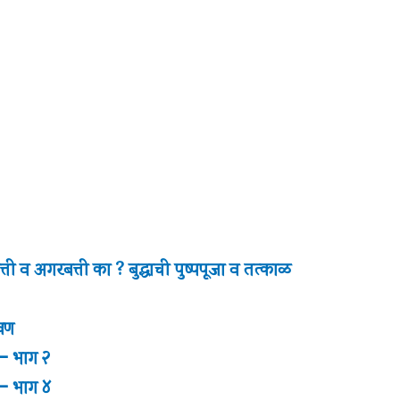
्ती व अगरबत्ती का ? बुद्धाची पुष्पपूजा व तत्काळ
कवण
 – भाग २
 – भाग ४