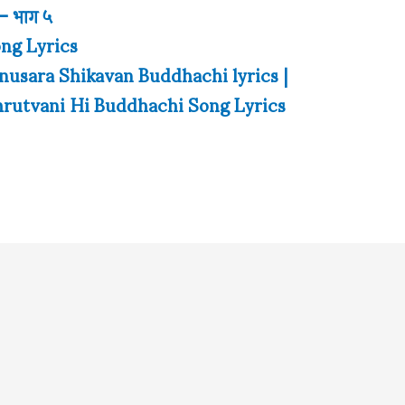
 – भाग ५
song Lyrics
 |Anusara Shikavan Buddhachi lyrics |
 | Amrutvani Hi Buddhachi Song Lyrics