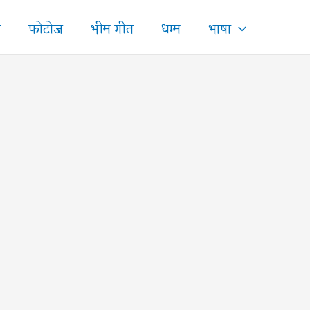
ज
फोटोज
भीम गीत
धम्म
भाषा