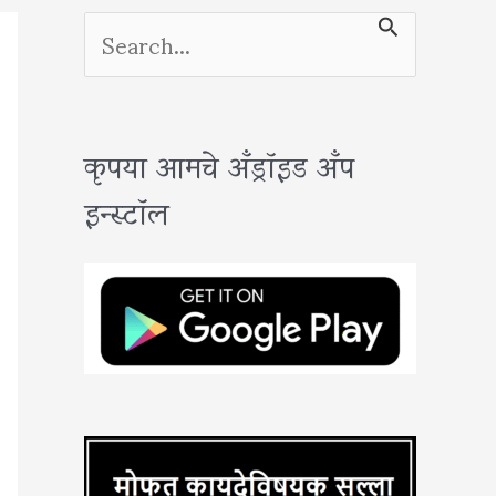
S
e
a
कृपया आमचे अँड्रॉइड अँप
r
इन्स्टॉल
c
h
f
o
r
: