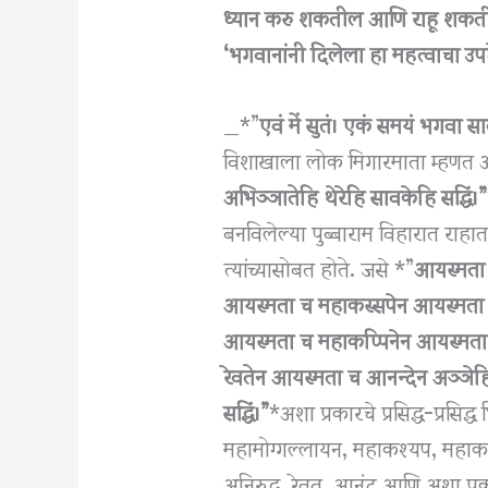
ध्यान करु शकतील आणि राहू शकतील. त्य
‘भगवानांनी दिलेला हा महत्वाचा उप
_*”
एवं में सुतं। एकं समयं भगवा सा
विशाखाला लोक मिगारमाता म्हणत 
अभिञ्ञातेहि थेरेहि सावकेहि सद्धिं।”
बनविलेल्या पुब्बाराम विहारात राहात हो
त्यांच्यासोबत होते. जसे *”
आयस्मता च
आयस्मता च महाकस्सपेन आयस्मता 
आयस्मता च महाकप्पिनेन आयस्मता च
रेवतेन आयस्मता च आनन्देन अञ्ञेह
सद्धिं।”
*अशा प्रकारचे प्रसिद्ध-प्रसिद्ध 
महामोग्गल्लायन, महाकश्यप, महाकात
अनिरुद्ध, रेवत, आनंद आणि अशा प्रकार