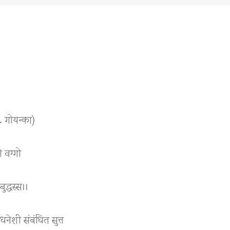
. गोयन्का)
 वग्गो
द्धस्स।।
नेशी संबंधित सुत्त