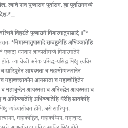
ाचे नाव पुब्बाराम पूर्वाराम. ह्या पूर्वाराममध्ये
देश.*
_
वत्थिये विहरति पुब्बारामे मिगारमातुपासादे ॥”
*
असत. *
मिगारमातुपासादे सम्बहुलेहि अभिञ्ञातेहि
* एकदा भगवान श्रावस्तीमध्ये मिगारमातेने
ते. त्या वेळी अनेक प्रसिद्ध-प्रसिद्ध भिक्षु स्थविर
 सारिपुत्तेन आयस्मता च महामोग्गल्लानेन
च महाकच्चायनेन आयस्मता च महाकोहितेन
 महाचुन्देन आयस्मता च अनिरुद्धेन आयस्मता च
ि च अभिञ्ञातेहि अभिञ्ञातेहि थेरेहि सावकेहि
भिक्षु त्यांच्यासोबत होते, जसे सारिपुत्त,
्यायन, महाकोद्वित, महाकप्पिन, महाचुन्द,
चे आणखीसुद्धा प्रसिद्ध स्थविर भिक्षू होते._