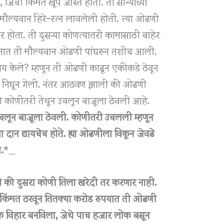
जिची किंमत खूप जास्त होती. ती सोन्याच्या
मौल्यवान हिरे-रत्न लावलेली होती. त्या ओढणी
 होता. ती दुसऱ्या कोणत्यातरी कामासाठी बाहेर
आश्रमात ती मौल्यवान ओढणी पांघरुन तशीच आली.
काय केले? म्हणून ती ओढणी काढून एकीकडे ठेवून
हेर निघून गेली. नंतर आठवण झाली की ओढणी
की कोणीतरी तेथून उचलून बाजूला ठेवली आहे.
लून बाजूला ठेवली. कोणीतरी उचलली म्हणून
दान द्यायचेच होते. ह्या ओढणीला विकून जेवढे
न.
*_
 की दुसरा कोणी तिला खरेदी तर करणार नाही.
ी किंमत ठरवून तितक्या करोड रुपयात ती ओढणी
क विहार बनविला, जेथे पाच हजार लोक बसून