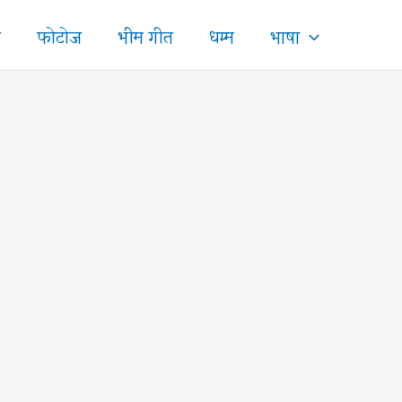
ज
फोटोज
भीम गीत
धम्म
भाषा