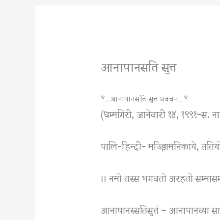
आनापानसति सुत्त
*_आनापानसति सुत्त प्रवचन_*
(धम्मगिरी, जानेवारी १४, १९९१-स. ना
पालि-हिन्दी- मज्झिमनिकाये, ततियो
।। नमो तस्स भगवतो अरहतो सम्मासम्बु
आनापानस्सतिसुत्तं – आनापानच्या साध