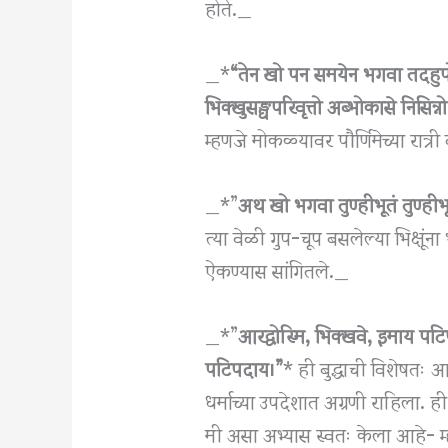
होते._
_*
“तेन खो पन समयेन भगवा तदहुपोस
भिक्खुसङ्घपरिवृत्तो अब्भोकासे निसिन्न
म्हणजे मोकळ्यावर पौर्णिमेच्या रात्री 
_*”
अथ खो भगवा तुण्हीभूतं तुण्हीभू
त्या वेळी गुप-चूप बसलेल्या भिक्षूं
ऐकण्यास सांगितले._
_*”
आरद्वोस्मि, भिक्खवे, इमाय पटि
पटिपदाय।”
* ही बुद्धाची विशेषतः 
धर्माच्या उपदेशात अग्रणी राहिला. ही
मी असा अभ्यास स्वतः केला आहे- म्