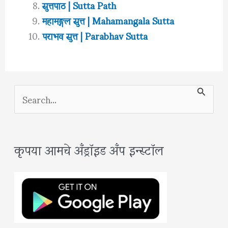
सुत्तपाठ | Sutta Path
महामङ्गल सुत्त | Mahamangala Sutta
पराभव सुत्त | Parabhav Sutta
S
e
a
कृपया आमचे अँड्रॉइड अँप इन्स्टॉल
r
c
h
f
o