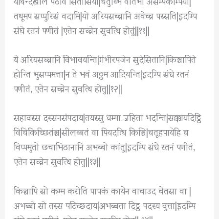
यथिन्दखीले पठविं सितोसिया|चतुब्भि वातेभी असम्पकम्पियो|
तथूमप सप्पुरिसं वदामि|यो अरियसच्चानि अवेच्च पस्सति|इदम्पि
संघे रतनं पणीतं |एतेन सच्चेन सुवत्थि होतुं||११||
ये अरियसच्चानि विभावयन्ति|गंभीरपञेन सुदेसितानि|किञ्चापिते
होन्ति भुसप्पमत्ता|न ते भवं अठ्ठम आदियन्ति|इदम्पि संघे रतनं
पणीतं, एतेन सच्चेन सुवत्थि होतु||१२||
सहावस्स दस्सनसंपदाय|तयस्सु धम्मा जहिता भदन्ति|सक्कायदिट्ठि
विचिकिच्छितंञ्च|सीलब्बतं वा पियदत्थि किञ्चि|चतूहपायेहि च
विप्पमुतो छचाभिठानानि अभब्बो कांतु|इदम्पि संघे रतनं पणीतं,
एतेन सच्चेन सुवत्थि होतु||१३||
किञ्चापि सो कम्म करोति पापकं कायेन वाचाउद चेतसा वा |
अभब्बो सो तस्स पटिच्छदाय|अभब्बता दिट्ठ पदस्य वुत्ता|इदम्पि