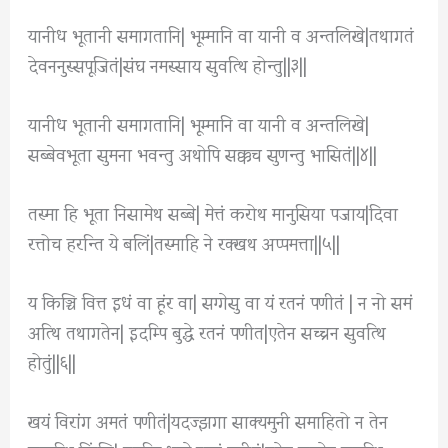
यानीध भूतानी समागतानि| भूम्मानि वा यानी व अन्तलिखे|तथागतं
देवननुस्सपूजितं|संघ नमस्साय सुवत्थि होन्तु||३||
यानीध भूतानी समागतानि| भूम्मानि वा यानी व अन्तलिखे|
सब्बेवभूता सुमना भवन्तु अथोपि सक्कच सुणन्तु भासितं||४||
तस्मा हि भूता निसामेथ सब्बे| मेत्तं करोथ मानुसिया पजाय|दिवा
रत्तोच हरन्ति ये बलिं|तस्माहि ने रक्खथ अप्पमत्ता||५||
य किञ्चि वित्त इधं वा हूंर वा| सग्गेसु वा यं रतनं पणीतं | न नो समं
अत्थि तथागतेन| इदम्पि बुद्धे रतनं पणीत|एतेन सच्चन सुवत्थि
होतुं||६||
खयं विरांग अमतं पणीतं|यदज्झगा साक्यमुनी समाहितो न तेन