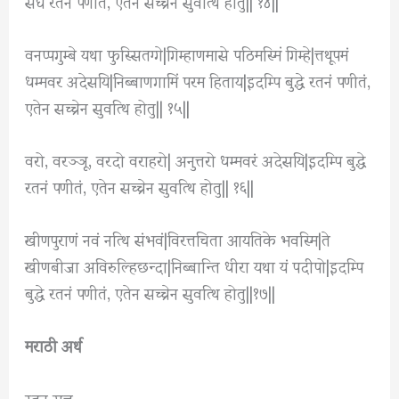
संघे रतनं पणीतं, एतेन सच्चेन सुवत्थि होतु|| १४||
वनप्पगुम्बे यथा फुस्सितग्गे|गिम्हाणमासे पठिमस्मिं गिम्हे|त्तथूपमं
धम्मवर अदेसयि|निब्बाणगामिं परम हिताय|इदम्पि बुद्धे रतनं पणीतं,
एतेन सच्चेन सुवत्थि होतु|| १५||
वरो, वरञ्ञू, वरदो वराहरो| अनुत्तरो धम्मवरं अदेसयि|इदम्पि बुद्धे
रतनं पणीतं, एतेन सच्चेन सुवत्थि होतु|| १६||
खीणपुराणं नवं नत्थि संभवं|विरत्तचिता आयतिके भवस्मि|ते
खीणबीजा अविरुल्हिछन्दा|निब्बान्ति धीरा यथा यं पदीपो|इदम्पि
बुद्धे रतनं पणीतं, एतेन सच्चेन सुवत्थि होतु||१७||
मराठी अर्थ
रतन सुत्त