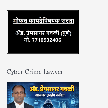
r
:
Cyber Crime Lawyer