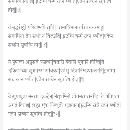
समात्थि किंञ्चि| इदम्पि धम्मे रतनं पणीतं|एतेन सच्चेन सुवत्थि
होतुं||७||
यं बुद्धसेट्ठो परिवण्मयि सुचिं| समाधिमानन्तरिकञ्ञमाहू|
समाधिना तेन सभो न विज्जति| इदम्पि धम्मे रतनं पणीतं|एकेन
सच्चेन सुवत्थि होतुं||८||
ये पुग्गला अठ्ठसतं पसत्था|चतारी येतानि युगानि होन्ति|ते
दक्खिणेच्या सुगतस्स सांवका|एतेसु दिन्नानिमहप्फलानि|इदम्पि
संघ रतनं पणीतं|एतेन सच्चेन सुवत्थि होतुं||९||
ये सुप्पयुत्ता मनसा दळ्हेन|निक्कामिनो गोतमसासनम्हि| ते पत्तिपत्ता
अमतं विगह्य| लद्धा मुधा निब्बुती भुञ्जमाना|इदम्पि संघे रतनं पणीतं|
एतेन सच्चेन सुवत्थि होतुं||१०||