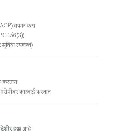
/ACP) तक्रार करा
rPC 156(3))
 सुविधा उपलब्ध)
रू करतात
 आरोपीवर कारवाई करतात
देशीर हक्क
आहे