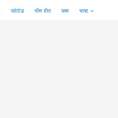
ज
फोटोज
भीम गीत
धम्म
भाषा