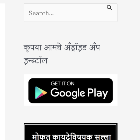
S
e
a
कृपया आमचे अँड्रॉइड अँप
r
इन्स्टॉल
c
h
f
o
r
: