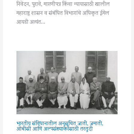
निवेदन, पुरावे, मागणीपत्र किंवा न्यायासाठी खालील
महाराष्ट्र शासन व संबंधित विभागांचे अधिकृत ईमेल
आयडी अत्यंत…
भारतीय संविधानातील अनुसूचित जाती, जमाती,
ओबीसी आणि अल्पसंख्याकांसाठी तरतुदी