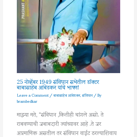
25 नोव्हेंबर 1949 संविधान सभेतील डॉक्टर
बाबासाहेब आंबेडकर यांचे भाषण!
Leave a Comment
/
बाबासाहेब आंबेडकर
,
संविधान
/ By
brambedkar
माझ्या मते, “संविधान ,कितीही चांगले असो. ते
राबवण्याची जबाबदारी ज्यांच्यावर आहे .ते जर
अप्रमाणिक असतील तर संविधान वाईट ठरल्याशिवाय