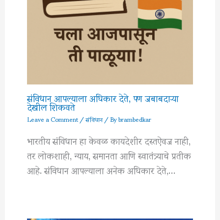
संविधान आपल्याला अधिकार देते, पण जबाबदाऱ्या
देखील शिकवते
Leave a Comment
/
संविधान
/ By
brambedkar
भारतीय संविधान हा केवळ कायदेशीर दस्तऐवज नाही,
तर लोकशाही, न्याय, समानता आणि स्वातंत्र्याचे प्रतीक
आहे. संविधान आपल्याला अनेक अधिकार देते,…