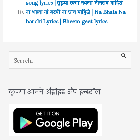
song lyrics | तुझ्या रक्ता मधला भीमराव पाहिजे
ना भाला नां बरची ना घाव पाहिजे | Na Bhala Na
barchi Lyrics | Bheem geet lyrics
S
e
a
कृपया आमचे अँड्रॉइड अँप इन्स्टॉल
r
c
h
f
o