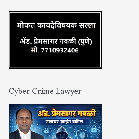
r
:
Cyber Crime Lawyer