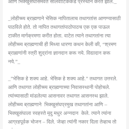
आणि भिक्खुसंघासमवेत सालवाटिकेकडे प्रस्थान करते झाले._
_लोहीच्च्य ब्राह्मणाने भेसिक नापितालाच तथागतांस आणण्यासाठी
पाठविले होते. तो नापित तथागतांपाठोपाठच एक एक पाऊल
टाकीत मार्गक्रमणा करीत होता. वाटेत त्याने तथागतांना त्या
लोहीच्च्य ब्राह्मणाची ही मिथ्या धारणा कथन केली की, “श्रमण
ब्राह्मणांनी स्त्री शुद्रांना ज्ञानदान करू नये. विद्यादान करू
नये.”_
_”भेसिक हे शक्य आहे. भेसिक हे शक्य आहे.” तथागत उत्तरले.
आणि तथागत लोहीच्च्य ब्राह्मणाच्या निवासस्थानी पोहोचले.
त्यांच्यासाठी मांडलेल्या आसनावर तथागत आसनस्थ झाले.
लोहीच्च्य ब्राह्मणाने भिक्खुसंघप्रमुख तथागतांना आणि –
भिक्खुसंघाला स्वहस्ते मृदु मधुर अन्नदान केले. त्याने त्यांना
आग्रहपूर्वक भोजन – दिले. जेव्हा त्यांनी नकार दिला तेव्हाच तो