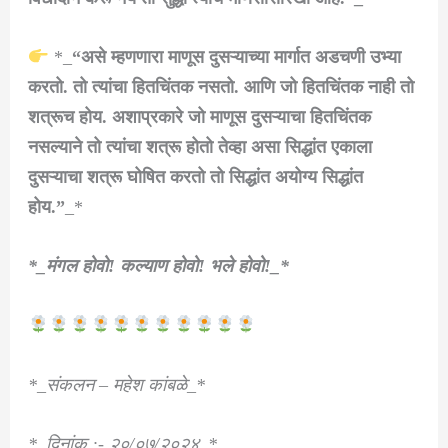
*_
“असे म्हणणारा माणूस दुसऱ्याच्या मार्गात अडचणी उभ्या
करतो. तो त्यांचा हितचिंतक नसतो. आणि जो हितचिंतक नाही तो
शत्रूच होय. अशाप्रकारे जो माणूस दुसऱ्याचा हितचिंतक
नसल्याने तो त्यांचा शत्रू होतो तेव्हा असा सिद्धांत एकाला
दुसऱ्याचा शत्रू घोषित करतो तो सिद्धांत अयोग्य सिद्धांत
होय.”
_*
*_मंगल होवो! कल्याण होवो! भले होवो!_*
*_संकलन – महेश कांबळे_*
*_दिनांक :- २०/०७/२०२४_*