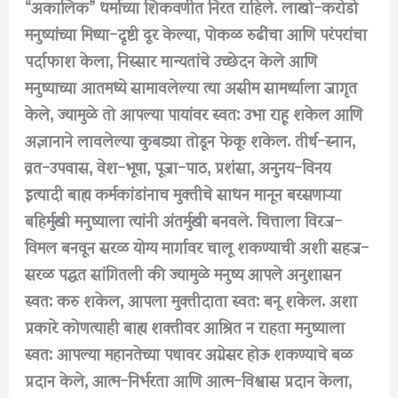
“अकालिक” धर्माच्या शिकवणीत निरत राहिले. लाखो-करोडो
मनुष्यांच्या मिथ्या-दृष्टी दूर केल्या, पोकळ रुढींचा आणि परंपरांचा
पर्दाफाश केला, निस्सार मान्यतांचे उच्छेदन केले आणि
मनुष्याच्या आतमध्ये सामावलेल्या त्या असीम सामर्थ्याला जागृत
केले, ज्यामुळे तो आपल्या पायांवर स्वत: उभा राहू शकेल आणि
अज्ञानाने लावलेल्या कुबड्या तोडून फेकू शकेल. तीर्थ-स्नान,
व्रत-उपवास, वेश-भूषा, पूजा-पाठ, प्रशंसा, अनुनय-विनय
इत्यादी बाह्य कर्मकांडांनाच मुक्तीचे साधन मानून बरसणाऱ्या
बहिर्मुखी मनुष्याला त्यांनी अंतर्मुखी बनवले. चित्ताला विरज-
विमल बनवून सरळ योग्य मार्गावर चालू शकण्याची अशी सहज-
सरळ पद्धत सांगितली की ज्यामुळे मनुष्य आपले अनुशासन
स्वत: करु शकेल, आपला मुक्तीदाता स्वत: बनू शकेल. अशा
प्रकारे कोणत्याही बाह्य शक्तीवर आश्रित न राहता मनुष्याला
स्वत: आपल्या महानतेच्या पथावर अग्रेसर होऊ शकण्याचे बळ
प्रदान केले, आत्म-निर्भरता आणि आत्म-विश्वास प्रदान केला,