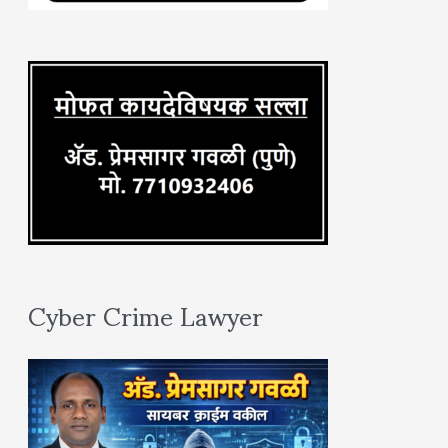
o
r
:
Cyber Crime Lawyer