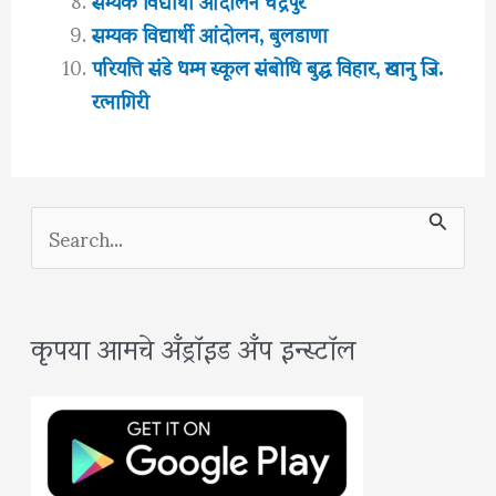
सम्यक विद्यार्थी आंदोलन, बुलडाणा
परियत्ति संडे धम्म स्कूल संबोधि बुद्ध विहार, खानु जि.
रत्नागिरी
S
e
a
कृपया आमचे अँड्रॉइड अँप इन्स्टॉल
r
c
h
f