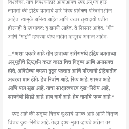
विश्लेषण. याच विपश्यनेद्वारे आपोआपच स्पष्ट अनुभव होऊ
लागतो की इंद्रिय जगताचे सारे विषय प्रतिक्षण परिवर्तनशील
आहेत, त्यामुळे अनित्य आहेत आणि वरवर सुखदायी प्रतीत
होऊनही ते स्वभावत: दु:खमयी आहेत. ते निस्सार आहेत. “मी”
आणि “माझे” म्हणण्या योग्य नाहीत म्हणूनच अनात्म आहेत.
_*
अशा प्रकारे साडे तीन हाताच्या शरीरामध्ये इंद्रिय जगताच्या
अनुभूतींचे दिग्दर्शन करत करत चित्त वितृष्ण आणि अनासक्त
होते, अविद्येच्या कड्या तुटून पडतात आणि परिणामी इंद्रियातीत
अवस्था प्राप्त होते. हेच निर्वाण आहे, नित्य आहे, शाश्वत आहे
आणि परम सुख आहे. याचा साक्षात्कारच दुख-निरोध आहे,
साधनेची सिद्धी आहे. हाच मार्ग आहे. हेच मार्गाचे फळ आहे.
*_
_स्पष्ट आहे की सतृष्ण चित्तच दु:खाचे जनक आहे आणि वितृष्ण
चित्तच दुख-निरोध आहे. तेव्हा दु:ख-मुक्त व्हायचे असेल तर