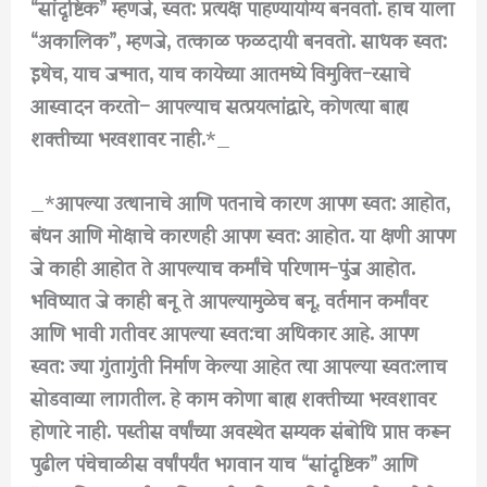
“सांदृष्टिक” म्हणजे, स्वत: प्रत्यक्ष पाहण्यायोग्य बनवतो. हाच याला
“अकालिक”, म्हणजे, तत्काळ फळदायी बनवतो. साधक स्वत:
इथेच, याच जन्मात, याच कायेच्या आतमध्ये विमुक्ति-रसाचे
आस्वादन करतो– आपल्याच सत्प्रयत्नांद्वारे, कोणत्या बाह्य
शक्तीच्या भरवशावर नाही.
*_
_*
आपल्या उत्थानाचे आणि पतनाचे कारण आपण स्वत: आहोत,
बंधन आणि मोक्षाचे कारणही आपण स्वत: आहोत. या क्षणी आपण
जे काही आहोत ते आपल्याच कर्मांचे परिणाम-पुंज आहोत.
भविष्यात जे काही बनू ते आपल्यामुळेच बनू. वर्तमान कर्मांवर
आणि भावी गतीवर आपल्या स्वत:चा अधिकार आहे. आपण
स्वत: ज्या गुंतागुंती निर्माण केल्या आहेत त्या आपल्या स्वत:लाच
सोडवाव्या लागतील. हे काम कोणा बाह्य शक्तीच्या भरवशावर
होणारे नाही. पस्तीस वर्षांच्या अवस्थेत सम्यक संबोधि प्राप्त करून
पुढील पंचेचाळीस वर्षांपर्यंत भगवान याच “सांदृष्टिक” आणि