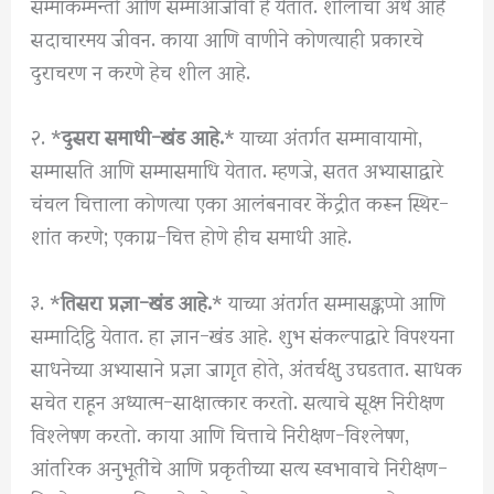
सम्माकम्मन्तो आणि सम्माआजीवो हे येतात. शीलाचा अर्थ आहे
सदाचारमय जीवन. काया आणि वाणीने कोणत्याही प्रकारचे
दुराचरण न करणे हेच शील आहे.
२. *
दुसरा समाधी-खंड आहे.
* याच्या अंतर्गत सम्मावायामो,
सम्मासति आणि सम्मासमाधि येतात. म्हणजे, सतत अभ्यासाद्वारे
चंचल चित्ताला कोणत्या एका आलंबनावर केेंद्रीत करून स्थिर-
शांत करणे; एकाग्र-चित्त होणे हीच समाधी आहे.
३. *
तिसरा प्रज्ञा-खंड आहे.
* याच्या अंतर्गत सम्मासङ्कप्पो आणि
सम्मादिट्ठि येतात. हा ज्ञान-खंड आहे. शुभ संकल्पाद्वारे विपश्यना
साधनेच्या अभ्यासाने प्रज्ञा जागृत होते, अंतर्चक्षु उघडतात. साधक
सचेत राहून अध्यात्म-साक्षात्कार करतो. सत्याचे सूक्ष्म निरीक्षण
विश्लेषण करतो. काया आणि चित्ताचे निरीक्षण-विश्लेषण,
आंतरिक अनुभूतींचे आणि प्रकृतीच्या सत्य स्वभावाचे निरीक्षण-