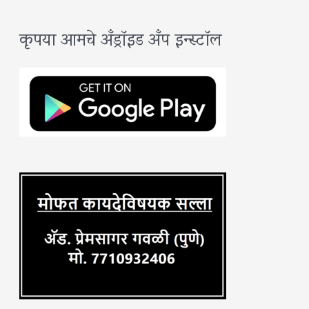
a
कृपया आमचे अँड्रॉइड अँप इन्स्टॉल
r
c
h
f
o
r
: