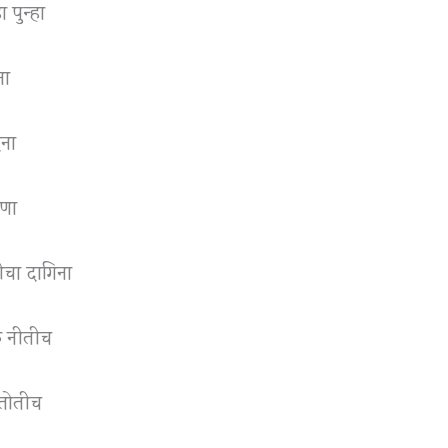
 पुन्हा
ना
दना
ाणा
चा दागिना
ळ नीतीच
 तोतीच