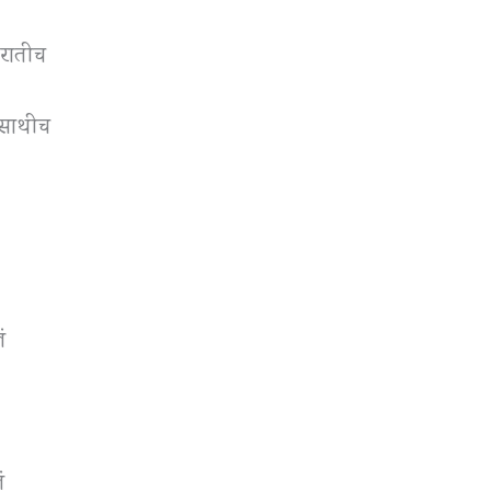
 रातीच
ा साथीच
ं
ं