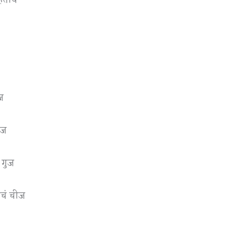
ज
ीज
ी गुज
ाचं चीज