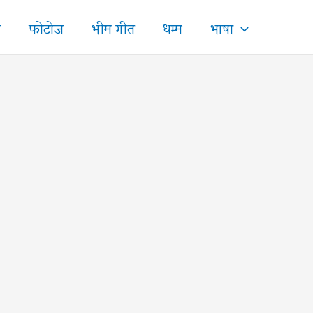
ज
फोटोज
भीम गीत
धम्म
भाषा