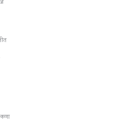
ाज
ातीत
च
 कणा