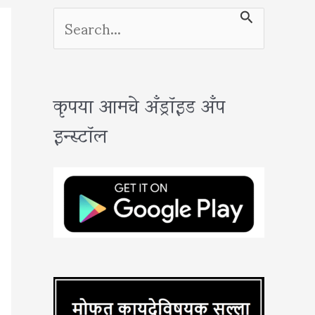
S
e
a
कृपया आमचे अँड्रॉइड अँप
r
इन्स्टॉल
c
h
f
o
r
: