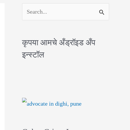
S
e
a
कृपया आमचे अँड्रॉइड अँप
r
इन्स्टॉल
c
h
f
o
r
: