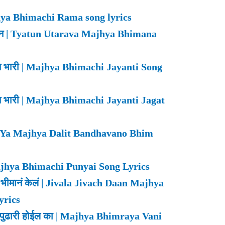
ajhya Bhimachi Rama song lyrics
भिमान | Tyatun Utarava Majhya Bhimana
गात भारी | Majhya Bhimachi Jayanti Song
गात भारी | Majhya Bhimachi Jayanti Jagat
नो | Ya Majhya Dalit Bandhavano Bhim
| Majhya Bhimachi Punyai Song Lyrics
या भीमानं केलं | Jivala Jivach Daan Majhya
yrics
ंगा पुढारी होईल का | Majhya Bhimraya Vani