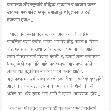
यांसारख्या जीवनमूल्यांचे बौद्धिक आकलन व आचरण करून
स्वतःला एक मॉडेल म्हणून समाजापूढे चांगुलपणा आदर्श
ठेवायला हवा.
*_
_भारतामध्ये धम्मप्रचार करण्याचा अनेक व्यक्ती व संस्था
प्रामाणिक प्रयत्न करीत आहेत. भारतीय बौद्ध महासभा, त्रिरत्न
बौद्ध महासंघ यांसारख्या अनेक संघटना धम्म पोचवत आहेत
तसेच विपस्सनाचार्य गोएंका गुरुजी, पू. दलाई लामा यांसारख्या
धम्मगुरूंचेही काम मोठे आहे. प्रत्येकजपण आपापल्या परीने
लोकांपर्यंत बुद्धविचार नेण्याचा प्रयत्न करीत आहेत.
अशाप्रकारच्या सर्व संस्था, व्यक्ती इत्यादींचा आत्यंतिक कृतज्ञतेने
आदर केला पाहिजे. प्रत्येकाची धम्मप्रचाराची शैली वेगळी
असेल पण, ध्येय एकच आहे आणि ते म्हणजे ‘मानवसेवा’ होय._
_स्वतःला परिवर्तित करण्यासाठी युवकांनी धम्मशिबीरांमध्ये