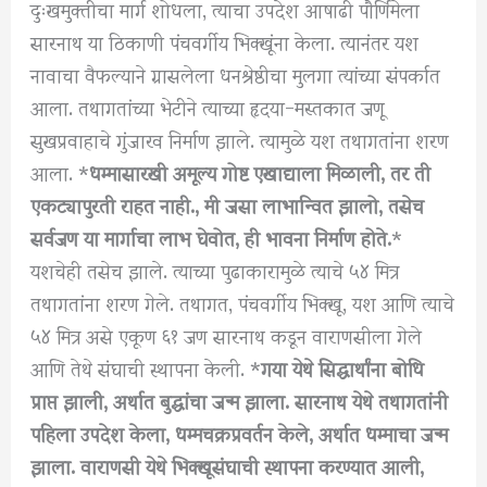
दुःखमुक्तीचा मार्ग शोधला, त्याचा उपदेश आषाढी पौर्णिमेला
सारनाथ या ठिकाणी पंचवर्गीय भिक्खूंना केला. त्यानंतर यश
नावाचा वैफल्याने ग्रासलेला धनश्रेष्ठीचा मुलगा त्यांच्या संपर्कात
आला. तथागतांच्या भेटीने त्याच्या हृदया-मस्तकात जणू
सुखप्रवाहाचे गुंजारव निर्माण झाले. त्यामुळे यश तथागतांना शरण
आला. *
धम्मासारखी अमूल्य गोष्ट एखाद्याला मिळाली, तर ती
एकट्यापुरती राहत नाही., मी जसा लाभान्वित झालो, तसेच
सर्वजण या मार्गाचा लाभ घेवोत, ही भावना निर्माण होते.
*
यशचेही तसेच झाले. त्याच्या पुढाकारामुळे त्याचे ५४ मित्र
तथागतांना शरण गेले. तथागत, पंचवर्गीय भिक्खू, यश आणि त्याचे
५४ मित्र असे एकूण ६१ जण सारनाथ कडून वाराणसीला गेले
आणि तेथे संघाची स्थापना केली. *
गया येथे सिद्धार्थांना बोधि
प्राप्त झाली, अर्थात बुद्धांचा जन्म झाला. सारनाथ येथे तथागतांनी
पहिला उपदेश केला, धम्मचक्रप्रवर्तन केले, अर्थात धम्माचा जन्म
झाला. वाराणसी येथे भिक्खूसंघाची स्थापना करण्यात आली,