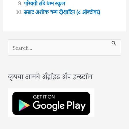
परियत्ती संडे धम्म स्कूल
सम्राट अशोक धम्म दीक्षादिन (८ ऑक्टोबर)
S
e
a
कृपया आमचे अँड्रॉइड अँप इन्स्टॉल
r
c
h
f
o
r