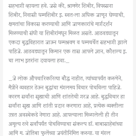
सहभागी व्हायला हवे. जसे की, श्रामणेर शिबीर, विपस्सना
शिबीर, निवासी धम्मशिबीर इ. स्वतःला अधिक जाणून घेण्याची,
क्षमतांचा विकास करण्याची आणि जाणकारांचे मार्गदर्शन
मिळण्याची संधी या शिबीरांमधून मिळत असते. आठवड्यातून
एकदा बुद्धविहारात जाऊन धम्मश्रवण व धम्मचर्चेत सहभागी झाले
पाहिजे. आठवड्यातून किमान एक तास आपले ज्ञान, कौशल्य इ.
चा लाभ इतरांना दयायला हवा._
_जे लोक औपचारिकरित्या बौद्ध नाहीत, त्यांच्यापर्यंत करुणेने,
मैत्रीने व्यवहार ठेऊन बुद्धांचा मंगलमय विचार पोचविला पाहिजे.
कारण सर्वांना सुखाची आणि शांततेची गरज आहे. बुद्धविचार हा
सर्वांना सुख आणि शांती प्रदान करणारा आहे, प्रत्येक व्यक्तीला
उन्नत अवस्थेकडे नेणारा आहे. आपल्याला मिळालेली ही तीन
अमूल्य रत्ने सर्वांपर्यंत पोचविण्याचा संकल्प डॉ. बाबासाहेबांच्या
आणि म. जोतिबा फुलेंच्या जयंतीनिमित्त करुया. या मंगल