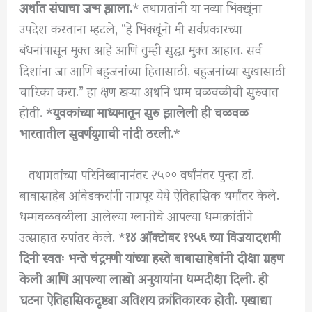
अर्थात संघाचा जन्म झाला.
* तथागतांनी या नव्या भिक्खूंना
उपदेश करताना म्हटले, “हे भिक्खूंनो मी सर्वप्रकारच्या
बंधनांपासून मुक्त आहे आणि तुम्ही सुद्धा मुक्त आहात. सर्व
दिशांना जा आणि बहुजनांच्या हितासाठी, बहुजनांच्या सुखासाठी
चारिका करा.” हा क्षण खऱ्या अर्थाने धम्म चळवळीची सुरुवात
होती. *
युवकांच्या माध्यमातून सुरु झालेली ही चळवळ
भारतातील सुवर्णयुगाची नांदी ठरली.
*_
_तथागतांच्या परिनिब्बानानंतर २५०० वर्षांनंतर पुन्हा डॉ.
बाबासाहेब आंबेडकरांनी नागपूर येथे ऐतिहासिक धर्मांतर केले.
धम्मचळवळीला आलेल्या ग्लानीचे आपल्या धम्मक्रांतीने
उत्साहात रुपांतर केले. *
१४ ऑक्टोबर १९५६ च्या विजयादशमी
दिनी स्वतः भन्ते चंद्रमणी यांच्या हस्ते बाबासाहेबांनी दीक्षा ग्रहण
केली आणि आपल्या लाखो अनुयायांना धम्मदीक्षा दिली. ही
घटना ऐतिहासिकदृष्ट्या अतिशय क्रांतिकारक होती. एखाद्या