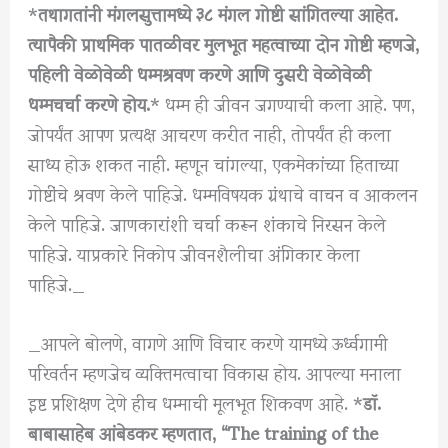
*
तथागतांनी मंगलसुत्तामध्ये ३८ मंगल गोष्टी सांगितल्या आहेत.
त्यापैकी प्राथमिक पातळीवर मुलभूत महत्वाच्या दोन गोष्टी म्हणजे,
पहिली वेळोवेळी धम्मश्रवण करणे आणि दुसरी वेळोवेळी
धम्मचर्चा करणे होय.
* धम्म ही जीवन जगण्याची कला आहे. पण,
जोपर्यंत आपण प्रत्यक्ष आचरण करीत नाही, तोपर्यंत ही कला
साध्य होऊ शकत नाही. म्हणून चांगल्या, एकमेकांच्या हिताच्या
गोष्टींचे श्रवण केले पाहिजे. धम्मविषयक ग्रंथाचे वाचन व आकलन
केले पाहिजे. जाणकारांशी चर्चा करून शंकाचे निरसन केले
पाहिजे. याप्रकारे निकोप जीवनशैलीचा अंगिकार केला
पाहिजे._
_आपले बोलणे, वागणे आणि विचार करणे यामध्ये ऊर्ध्वगामी
परिवर्तन म्हणजेच व्यक्तिमत्वाचा विकास होय. आपल्या मनाला
इष्ट प्रशिक्षण देणे हीच धम्माची मूलभूत शिकवण आहे. *
डॉ.
बाबासाहेब आंबेडकर म्हणतात, “The training of the