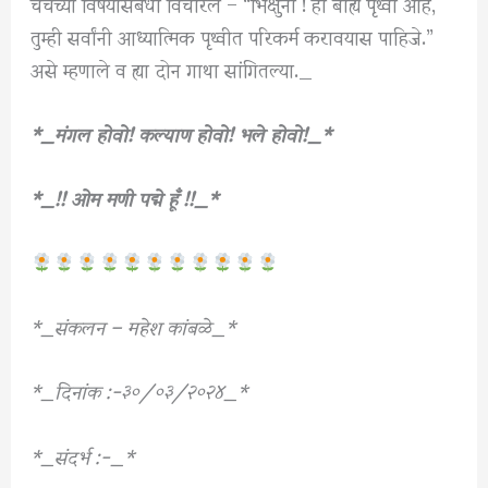
चर्चेच्या विषयासंबंधी विचारले – “भिक्षुंनो ! ही बाह्य पृथ्वी आहे,
तुम्ही सर्वांनी आध्यात्मिक पृथ्वीत परिकर्म करावयास पाहिजे.”
असे म्हणाले व ह्या दोन गाथा सांगितल्या._
*_मंगल होवो! कल्याण होवो! भले होवो!_*
*_!! ओम मणी पद्मे हूँ !!_*
*_संकलन – महेश कांबळे_*
*_दिनांक :-३०/०३/२०२४_*
*_संदर्भ :-_*