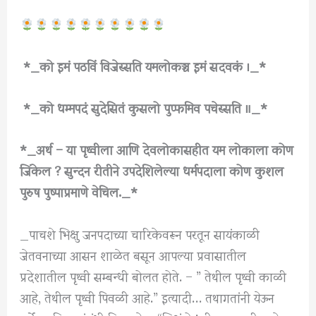
*_को इमं पठविं विजेस्सति यमलोकञ्च इमं सदवकं ।_*
*_को धम्मपदं सुदेसितं कुसलो पुप्फमिव पचेस्सति ॥_*
*_अर्थ – या पृथ्वीला आणि देवलोकासहीत यम लोकाला कोण
जिंकेल ? सुन्दन रीतीने उपदेशिलेल्या धर्मपदाला कोण कुशल
पुरुष पुष्पाप्रमाणे वेचिल._*
_पाचशे भिक्षु जनपदाच्या चारिकेवरून परतून सायंकाळी
जेतवनाच्या आसन शाळेत बसून आपल्या प्रवासातील
प्रदेशातील पृथ्वी सम्बन्धी बोलत होते. – ” तेथील पृथ्वी काळी
आहे, तेथील पृथ्वी पिवळी आहे.” इत्यादी… तथागतांनी येऊन