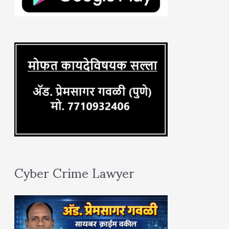
o
r
:
Cyber Crime Lawyer