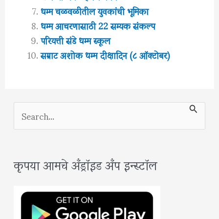
धम्म चळवळीतील युवकांची भूमिका
धम्म आचरणासाठी 22 सम्यक संकल्प
परियत्ती संडे धम्म स्कूल
सम्राट अशोक धम्म दीक्षादिन (८ ऑक्टोबर)
S
e
a
कृपया आमचे अँड्रॉइड अँप इन्स्टॉल
r
c
h
f