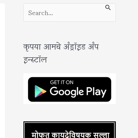
S
e
a
कृपया आमचे अँड्रॉइड अँप
r
इन्स्टॉल
c
h
f
o
r
: