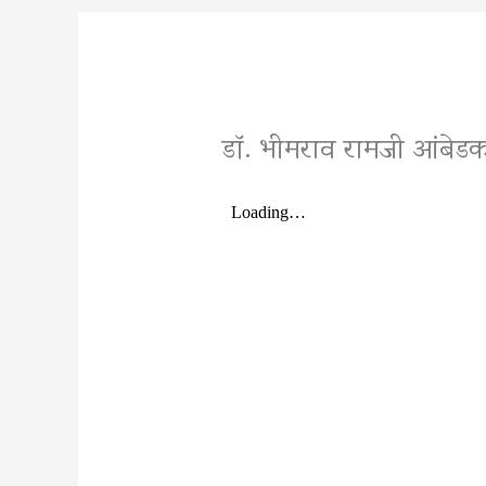
डॉ. भीमराव रामजी आंबेडकर 