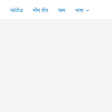
ज
फोटोज
भीम गीत
धम्म
भाषा