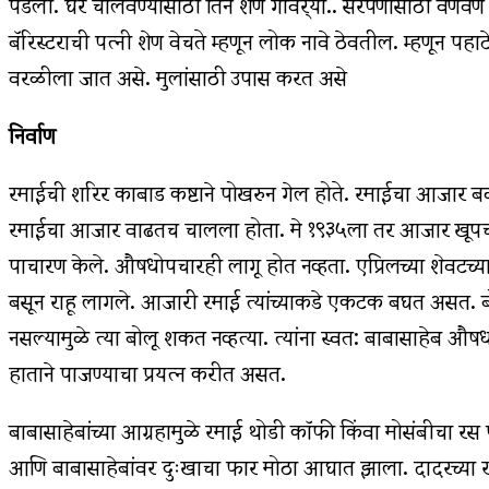
पडली. घर चालवण्यासाठी तिने शेण गोवर्‍या.. सरपणासाठी वणवण 
बॅरिस्टराची पत्‍नी शेण वेचते म्हणून लोक नावे ठेवतील. म्हणून पहाटे
वरळीला जात असे. मुलांसाठी उपास करत असे
निर्वाण
रमाईची शरिर काबाड कष्टाने पोखरुन गेल होते. रमाईचा आजार बळ
रमाईचा आजार वाढतच चालला होता. मे १९३५ला तर आजार खूपच विक
पाचारण केले. औषधोपचारही लागू होत नव्हता. एप्रिलच्या शेवट
बसून राहू लागले. आजारी रमाई त्यांच्याकडे एकटक बघत असत. बो
नसल्यामुळे त्या बोलू शकत नव्हत्या. त्यांना स्वत: बाबासाहेब 
हाताने पाजण्याचा प्रयत्‍न करीत असत.
बाबासाहेबांच्या आग्रहामुळे रमाई थोडी कॉफी किंवा मोसंबीचा र
आणि बाबासाहेबांवर दुःखाचा फार मोठा आघात झाला. दादरच्या