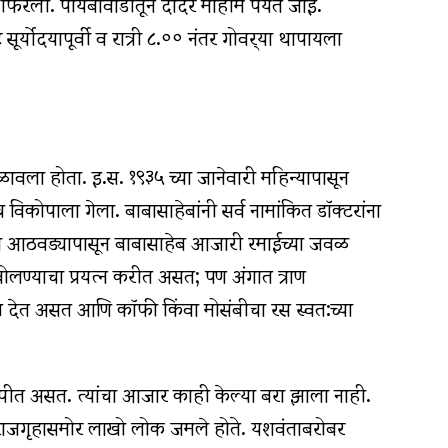
फिरली. पोयबावाडीतून दादर माहीम पर्यंत जाई.
 सूर्योदयापूर्वी व रात्री ८.०० नंतर गोवर्‍या थापायला
ावला होता. इ.स. १९३५ च्या जानेवारी महिन्यापासून
ोपाला गेला. बाबासाहेबांनी सर्व नामांकित डॉक्टरांना
च्या आठवड्यापासून बाबासाहेब आजारी रमाईच्या जवळ
लण्याचा प्रयत्‍न करीत असत; पण अंगात त्राण
औषध देत असत आणि कॉफी किंवा मोसंबीचा रस स्वत:च्या
स पीत असत. त्यांचा आजार काही केल्या बरा झाला नाही.
 राजगृहासमोर लाखो लोक जमले होते. यशवंताबरोबर