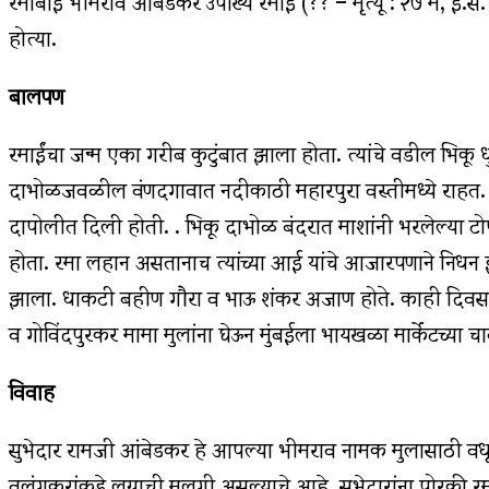
रमाबाई भीमराव आंबेडकर उपाख्य रमाई (?? – मृत्यू : २७ मे, इ.स. 
होत्या.
बालपण
रमाईंचा जन्म एका गरीब कुटुंबात झाला होता. त्यांचे वडील भिकू ध
दाभोळजवळील वंणदगावात नदीकाठी महारपुरा वस्तीमध्ये राहत. 
दापोलीत दिली होती. . भिकू दाभोळ बंदरात माशांनी भरलेल्या टोपल
होता. रमा लहान असतानाच त्यांच्या आई यांचे आजारपणाने निधन 
झाला. धाकटी बहीण गौरा व भाऊ शंकर अजाण होते. काही दिवसात
व गोविंदपुरकर मामा मुलांना घेऊन मुंबईला भायखळा मार्केटच्या च
विवाह
सुभेदार रामजी आंबेडकर हे आपल्या भीमराव नामक मुलासाठी वधू प
वलंगकरांकडे लग्नाची मुलगी असल्याचे आहे. सुभेदारांना पोरकी रम