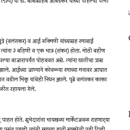
१९३५) या डॉ. बाबासाहेब आंबेडकर यांच्या पहिल्या पत्‍नी
f
ुत्रे (वलंगकर) व आई रुक्मिणी यांच्यासह रमाबाई
:
त्यांना ३ बहिणी व एक भाऊ (शंकर) होता. मोठी बहीण
्या बाजारापर्यंत पोहचवत असे. त्यांना छातीचा त्रास
झाले. आईच्या जाण्याने कोवळ्या रमाच्या मनावर आघात
 वडील भिकू यांचेही निधन झाले. पुढे वलंगकर काका
ाळीत रहायला गेले.
ाहत होते. सुभेदारांना भायखळा मार्केटजवळ राहणार्‍या
ा पसंत पडली त्यांनी रमाच्या हाती साखरेची पुडी दिली.