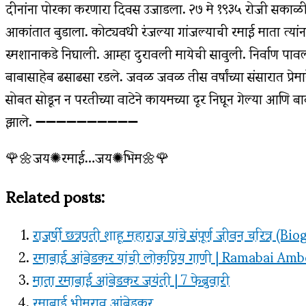
दीनांना पोरका करणारा दिवस उजाडला. २७ मे १९३५ रोजी सकाळी 
आकांतात बुडाला. कोट्यवधी रंजल्या गांजल्याची रमाई माता त्यांन
स्मशानाकडे निघाली. आम्हा दुरावली मायेची सावुली. निर्वाण 
बाबासाहेब ढसाढसा रडले. जवळ जवळ तीस वर्षांच्या संसारात प्रेमान
सोबत सोडून न परतीच्या वाटेने कायमच्या दूर निघून गेल्या आण
झाले. ➖➖➖➖➖➖➖➖➖➖
🌹🌼जय✺रमाई…जय✺भिम🌼🌹
Related posts:
राजर्षी छत्रपती शाहू महाराज यांचे संपूर्ण जीवन चरित्र 
रमाबाई आंबेडकर यांची लोकप्रिय गाणी | Ramabai A
माता रमाबाई आंबेडकर जयंती | 7 फेब्रुवारी
रमाबाई भीमराव आंबेडकर