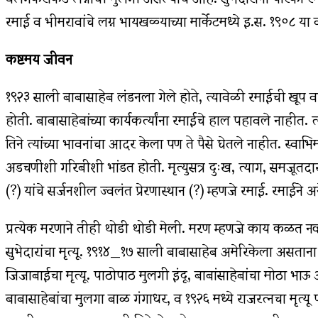
रमाई व भीमरावांचे लग्न भायखळ्याच्या मार्केटमध्ये इ.स. १९०८ या व
कष्टमय जीवन
१९२३ साली बाबासाहेब लंडनला गेले होते, त्यावेळी रमाईची खूप
होती. बाबासाहेबांच्या कार्यकर्त्यांना रमाईचे हाल पहावले नाहीत. त
तिने त्यांच्या भावनांचा आदर केला पण ते पैसे घेतले नाहीत. स्वाभिम
अडचणींशी गरिबीशी भांडत होती. मृत्युसत्र दुःख, त्याग, समजूतदार
(?) यांचे सर्जनशील ज्वलंत प्रेरणास्थान (?) म्हणजे रमाई. रमाईने
प्रत्येक मरणाने तीही थोडी थोडी मेली. मरण म्हणजे काय कळत नव्
सुभेदारांचा मृत्यू. १९१४_१७ साली बाबासाहेब अमेरिकेला असताना र
जिजाबाईचा मृत्यू. पाठोपाठ मुलगी इंदू, बाबांसाहेबांचा मोठा भाऊ
बाबासाहेबांचा मुलगा बाळ गंगाधर, व १९२६ मध्ये राजरत्‍नचा मृत्