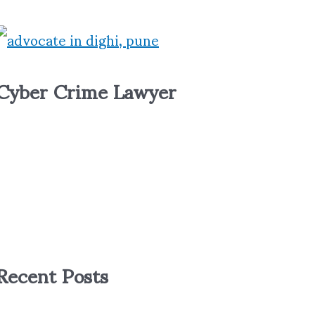
h
o
Cyber Crime Lawyer
r
Recent Posts