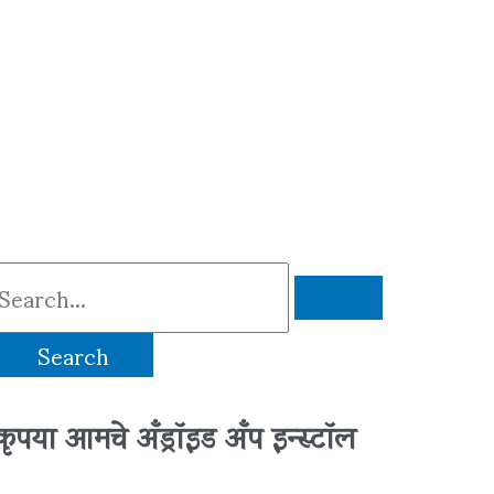
S
e
a
r
कृपया आमचे अँड्रॉइड अँप इन्स्टॉल
c