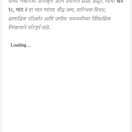
यांच्या लेखनाचा अधिकृत आणि प्रमाणित संग्रह असून, त्याचा
खंड
१८, भाग २
हा भाग त्यांच्या
बौद्ध धम्म, तात्त्विक विचार,
सामाजिक परिवर्तन आणि धर्मांतर चळवळीच्या ऐतिहासिक
लिखाणाने परिपूर्ण
आहे.