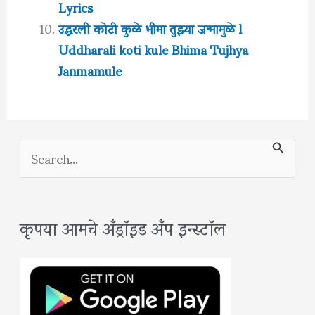
Lyrics
उद्धरली कोटी कुळे भीमा तुझ्या जन्मामुळे l
Uddharali koti kule Bhima Tujhya
Janmamule
S
e
a
कृपया आमचे अँड्रॉइड अँप इन्स्टॉल
r
c
h
f