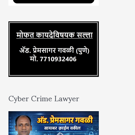
o
r
:
Cyber Crime Lawyer