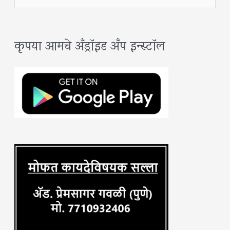
e
a
कृपया आमचे अँड्रॉइड अँप इन्स्टॉल
r
c
h
f
o
r
: