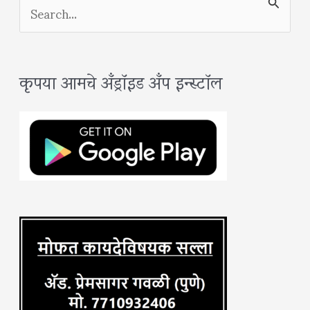
S
e
a
कृपया आमचे अँड्रॉइड अँप इन्स्टॉल
r
c
h
f
o
r
: