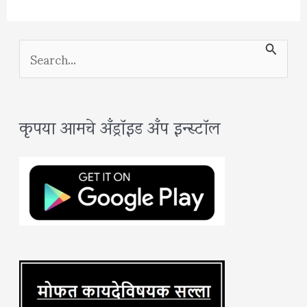
S
e
a
कृपया आमचे अँड्रॉइड अँप इन्स्टॉल
r
c
h
f
o
r
: