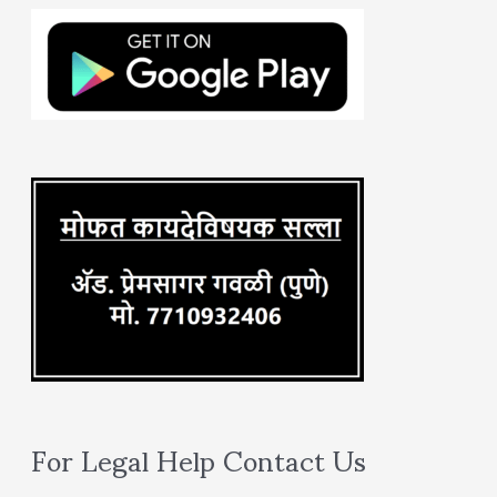
h
f
o
r
:
For Legal Help Contact Us