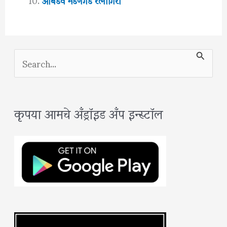
S
e
a
कृपया आमचे अँड्रॉइड अँप इन्स्टॉल
r
c
h
f
o
r
: