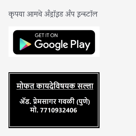
a
कृपया आमचे अँड्रॉइड अँप इन्स्टॉल
r
c
h
f
o
r
: