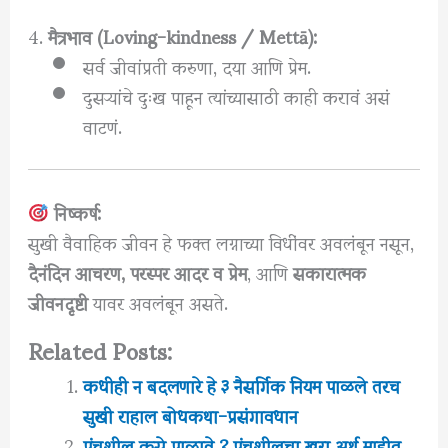
4.
मैत्रभाव (Loving-kindness / Mettā):
सर्व जीवांप्रती करुणा, दया आणि प्रेम.
दुसऱ्यांचे दुःख पाहून त्यांच्यासाठी काही करावं असं
वाटणं.
निष्कर्ष:
सुखी वैवाहिक जीवन हे फक्त लग्नाच्या विधींवर अवलंबून नसून,
दैनंदिन आचरण, परस्पर आदर व प्रेम
, आणि
सकारात्मक
जीवनदृष्टी
यावर अवलंबून असते.
Related Posts:
कधीही न बदलणारे हे ३ नैसर्गिक नियम पाळले तरच
सुखी राहाल बोधकथा-प्रसंगावधान
पंचशील कसे पाळावे ? पंचशीलचा खरा अर्थ माहीत