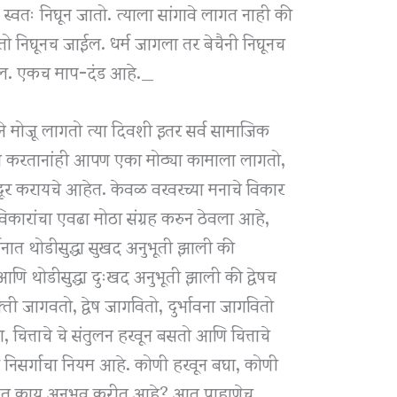
्वतः निघून जातो. त्याला सांगावे लागत नाही की
 तो निघूनच जाईल. धर्म जागला तर बेचैनी निघूनच
ील. एकच माप-दंड आहे._
ाने मोजू लागतो त्या दिवशी इतर सर्व सामाजिक
 न करतानांही आपण एका मोठ्या कामाला लागतो,
 दूर करायचे आहेत. केवळ वरवरच्या मनाचे विकार
विकारांचा एवढा मोठा संग्रह करुन ठेवला आहे,
नात थोडीसुद्धा सुखद अनुभूती झाली की
थोडीसुद्धा दुःखद अनुभूती झाली की द्वेषच
आसक्ती जागवतो, द्वेष जागवितो, दुर्भावना जागवितो
, चित्ताचे चे संतुलन हरवून बसतो आणि चित्ताचे
ा निसर्गाचा नियम आहे. कोणी हरवून बघा, कोणी
मनात काय अनुभव करीत आहे? आत पाहाणेच