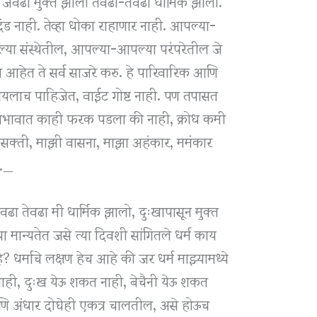
ा जेवढा मुक्त झालो तेवढा-तेवढा धार्मिक झालो.
ड नाही. तेव्हा धोका राहाणार नाही. आपल्या-
ा संस्थेतील, आपल्या-आपल्या परंपरेतील जे
 आहेत ते सर्व साजरे करु. हे पारिवारिक आणि
यलाच पाहिजेत, वाईट गोष्ट नाही. पण तपासत
 स्वभावात काही फरक पडला की नाही, क्रोध कमी
आसक्ती, माझी वासना, माझा अहंकार, ममंकार
ू._
ढा तेवढा मी धार्मिक झालो, दुःखापासून मुक्त
्या मान्यतेत जसे त्या दिवशी सांगितले धर्म काय
? धर्माचे लक्षण हेच आहे की जर धर्म माझ्यामध्ये
ही, दुःख येऊ शकत नाही, बेचैनी येऊ शकत
णि अंधार दोघेही एकत्र चालतील, असे होऊच