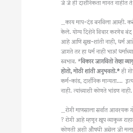
जे जे ही दार्शनिकता मानत नाहीत ते
_काय माप-दंड बनविला आम्ही. कसे आम
केले. योग्य दिशेने विचार करणेच बंद
आहे आणि सुख-शांती नाही, धर्म आहे 
जागते तर हा धर्म नाही भाऊ! धर्माच्
स्वभाव. *
विकार जागवितो तेव्हा व्या
होतो, मोठी शांती अनुभवतो.*
ही गोष्
कर्म-कांड, दार्शनिक मान्यता…. इत
नाही. त्यांच्याशी कोणते भांडण नाह
_रोगी माणसाला सर्वात आवश्यक गोष
? रोगी आहे म्हणून खूप व्याकुळ राह
कोणती अशी औषधी असेल जी मला ह्य