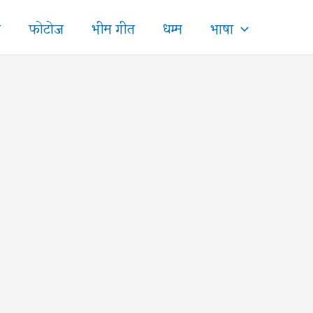
ज
फोटोज
भीम गीत
धम्म
भाषा