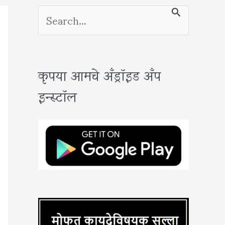
S
e
a
कृपया आमचे अँड्रॉइड अँप
r
इन्स्टॉल
c
h
f
o
r
: