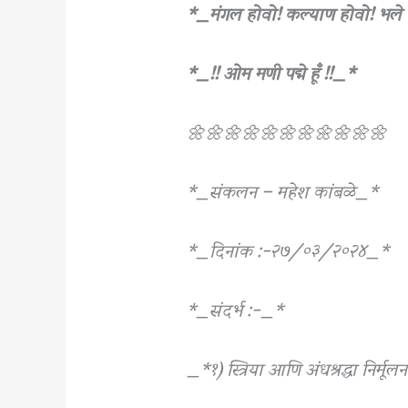
*_मंगल होवो! कल्याण होवो! भले
*_!! ओम मणी पद्मे हूँ !!_*
🌼🌼🌼🌼🌼🌼🌼🌼🌼🌼🌼
*_संकलन – महेश कांबळे_*
*_दिनांक :-२७/०३/२०२४_*
*_संदर्भ :-_*
_*१) स्त्रिया आणि अंधश्रद्धा निर्