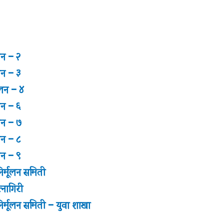
ूलन – २
ूलन – ३
मूलन – ४
ूलन – ६
ूलन – ७
ूलन – ८
ूलन – ९
िर्मूलन समिती
त्नागिरी
िर्मूलन समिती – युवा शाखा