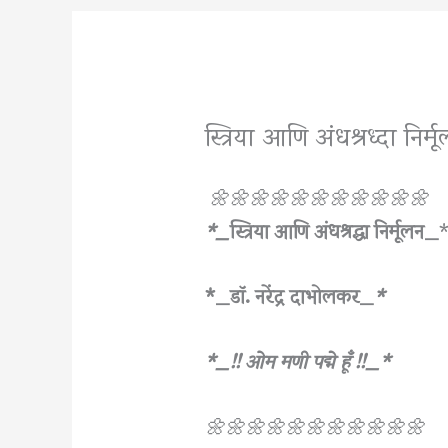
स्त्रिया आणि अंधश्रध्दा निर्
🌼🌼🌼🌼🌼🌼🌼🌼🌼🌼🌼
*_
स्त्रिया आणि अंधश्रद्धा निर्मूलन_
*_डॉ. नरेंद्र दाभोलकर_
*
*_!! ओम
मणी पद्मे हूँ !!_*
🌼🌼🌼🌼🌼🌼🌼🌼🌼🌼🌼