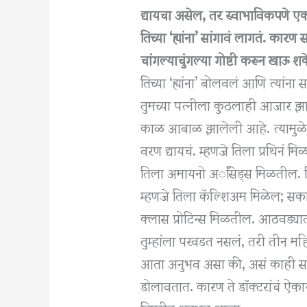
द्यायचा असेल, तर स्वाभाविकपणे एकत
तिच्या ‘ह्यांना’ सांगावं लागतं. कारण
चांगल्याचुंगल्या गोष्टी करून खाऊ
तिच्या ‘ह्यांना’ बोलवलं आणि त्यांना
तुमच्या पत्नीला कुठलाही आजार झालेल
काळ आबाळ झालेली आहे. त्यामुळे य
वरण द्यायचं. म्हणजे तिला प्रथिनं 
तिला अमायनो अॅसिड्स मिळतील. त
म्हणजे तिला कॅल्शिअम मिळेल; सकाळ
क्लास प्रोटिन्स मिळतील. आठवड्यात
तुम्हांला परवडत नसलं, तरी तीन महिन
आता अनुभव असा की, असं काही सां
डोलावतात. कारण ते डॉक्टरांचं ऐक