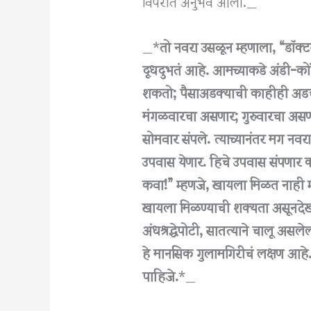
विपरीत अनुभव आला._
_*
तो नवरा उसळून म्हणाला, “डॉक्ट
दूधदुभतं आहे. आमच्याकडे अंडी-कों
शकतो; पैसाअडक्याची काहीही अड
मंगळवारचा असणार; गुरुवारचा असणार
सोमवार संपले. त्याच्यानंतर मग नवरा
उपवास येणार. हिचे उपवास संपणार 
कवा!” म्हणजे, खायला मिळत नाही 
खायला मिळण्याची शक्यता असूनदेखील
अंधश्रद्धेपोटी, सातत्याने चालू असले
हे मानसिक गुलामगिरीचं लक्षण आहे. 
पाहिजे.
*_