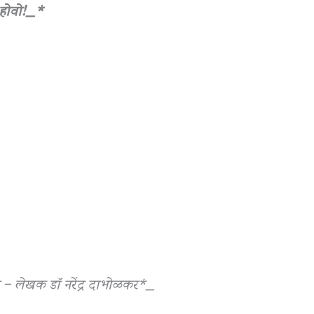
 होवो!_*
मूलन – लेखक डॉ नरेंद्र दाभोळकर*_