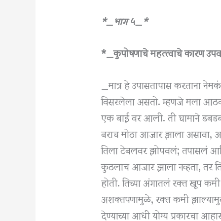
*_भाग ५_*
*_कुपोषणाचे महत्त्वाचे कारण उ
_मात्र हे उपासतापास करताना ने
विसरलेला असतो. म्हणजे मला आठवत
एक बाई वर आली. ती घामाने डबडब
बराच मोठा आजार झाला असावा, असं ति
तिला टेबलवर झोपवलं; तपासलं आणि 
कुठलाच आजार झाला नव्हता, तर ति
होती. तिच्या अंगातलं रक्त खूप कमी
अशक्तपणामुळे, रक्त कमी झाल्यामु
देण्याच्या आधी योग्य प्रकारचा आहा