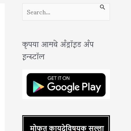
S
e
a
कृपया आमचे अँड्रॉइड अँप
r
इन्स्टॉल
c
h
f
o
r
: