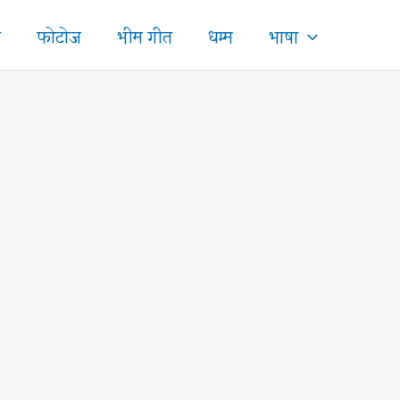
ज
फोटोज
भीम गीत
धम्म
भाषा