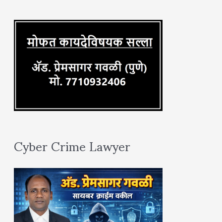
r
:
Cyber Crime Lawyer