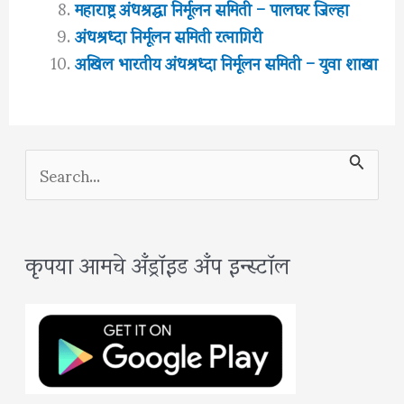
महाराष्ट्र अंधश्रद्धा निर्मूलन समिती – पालघर जिल्हा
अंधश्रध्दा निर्मूलन समिती रत्नागिरी
अखिल भारतीय अंधश्रध्दा निर्मूलन समिती – युवा शाखा
S
e
a
कृपया आमचे अँड्रॉइड अँप इन्स्टॉल
r
c
h
f
o