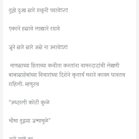
तुझे दु:ख सारे गळुनी पडावे!!२!!
एकाने हसावे लाखाने रडावे
जुने सारे सारे असे ना ऊरावे!!३!!
माणसाच्या हिताच्या कवीता करतांना वामनदादांची लेखणी
बाबासाहेबांच्या विचारांच्या दिशेने कृतार्थ मनाने कायम धावतच
राहिली. म्हणूनच
“ऊध्दरली कोटी कुळे
भीमा तुझ्या जन्मामुळे”
असे गाणे तर