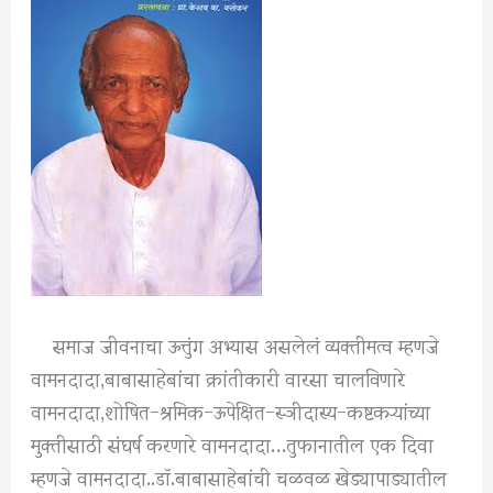
समाज जीवनाचा ऊत्तुंग अभ्यास असलेलं व्यक्तीमत्व म्हणजे
वामनदादा,बाबासाहेबांचा क्रांतीकारी वारसा चालविणारे
वामनदादा,शोषित-श्रमिक-ऊपेक्षित-स्ञीदास्य-कष्टकऱ्यांच्या
मुक्तीसाठी संघर्ष करणारे वामनदादा…तुफानातील एक दिवा
म्हणजे वामनदादा..डॉ.बाबासाहेबांची चळवळ खेड्यापाड्यातील