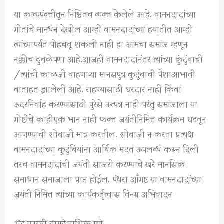
या काव्यपंक्तीतून निश्चितच व्यक्त केलेले आहे. वामनदादांच्या
गीतांचे मानधन देखील आम्ही वामनदादांच्या हयातीत आम्ही
त्यांच्यापर्यंत पोहचवू शकलो नाही हा आमचा समाज म्हणून
नक्कीच दुबळेपणा आहे.आजही वामनदादांनंतर त्यांच्या कुंटुंबाची
/त्यांची काळजी वाहणाऱ्या मानसपुत्र कुटुंबाची पैशाआभावी
वाताहत झालेली आहे. राहण्यासाठी घरदार नाही किंवा
ऊदरनिर्वाह करण्यासाठी पुरेसे ऊत्पन्न नाही परंतु समाजाला या
गोष्टींचे काहीएक भान नाही फक्त जयंतीनिमित्त कार्यक्रम घडवून
आणण्याची शोबाजी मात्र करतील. शोबाजी न करता प्रत्यक्ष
वामनदादांच्या कुटुंबियांना आर्थिक मदत ऊपलब्ध करून दिली
तरच वामनदादांची जयंती साजरी करण्याचे खरे मानसिक
समाधान समाजाला प्राप्त होईल. पंधरा आँगष्ट या वामनदादांच्या
जयंती निमित्त त्यांच्या कार्यकर्तृत्वास विनम्र अभिवादन
ॲड.मनस्वी तायडे,नाशिक पुणे