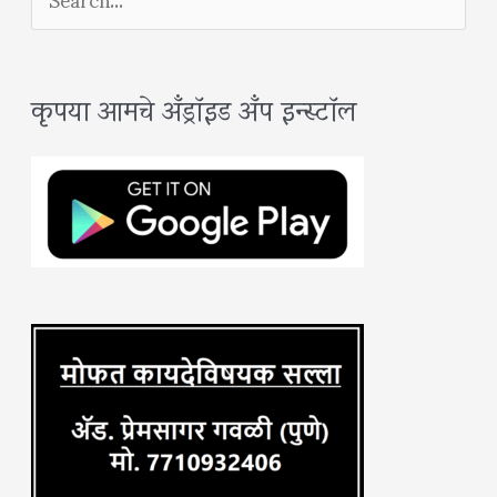
e
a
कृपया आमचे अँड्रॉइड अँप इन्स्टॉल
r
c
h
f
o
r
: