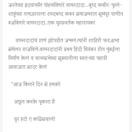
जनतेच्या हृदयापर्यंत पोहचविणारे वामनदादा…बुध्द कबीर-फुले-
शाहूंच्या तत्वज्ञानाला शब्दबध्द करून समाजमनात सुमधुर वाणीत
रूजविणारे वामनदादा..एक युगप्रवर्तक महानायक!
वामनदादांचं गाणं झोपडीत जन्मलं.त्यांनी शाहिरी फड,सभा
संमेलन गाजविले.वामनदादांनी प्रथम हिंदी विडंबन गीत मुंबईला
निर्माण केलं व चाळसभेच्या सुरूवातीला स्वतःच्या पहाडी
आवाजात सादर केलं
“आज कितने दिन से हमको
अछूत करके पुकारा है
दूर हटो ए कॉग्रेसवालो