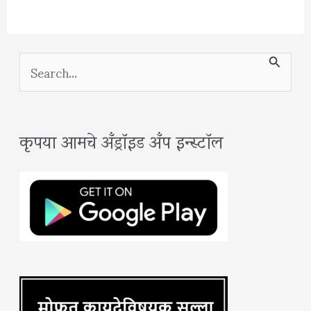
S
e
a
कृपया आमचे अँड्रॉइड अँप इन्स्टॉल
r
c
h
f
o
r
: