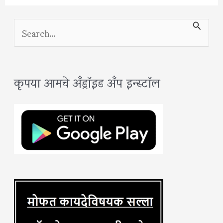
S
e
a
कृपया आमचे अँड्रॉइड अँप इन्स्टॉल
r
c
h
f
o
r
: