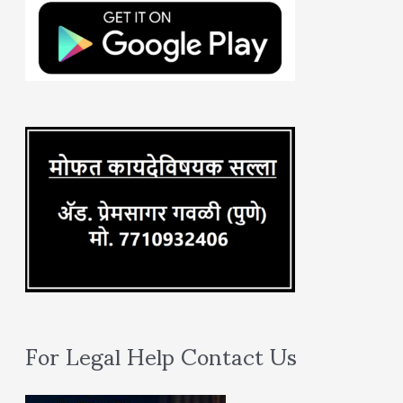
h
f
o
r
:
For Legal Help Contact Us