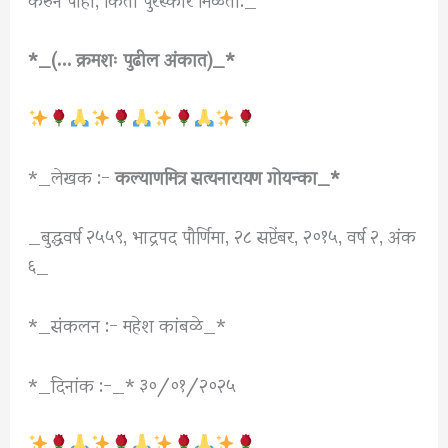
*_(… क्रमशः पुढील अंकात)_*
*_लेखक :-
कल्याणमित्र सत्यनारायण गोयन्का_*
_बुद्धवर्ष २५५९, भाद्रपद पौर्णिमा, २८ सप्टेंबर, २०१५, वर्ष २, अंक
६_
*_संकलन :- महेश कांबळे_*
*_दिनांक :-_* ३०/०१/२०२५