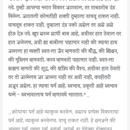
नये. तुम्ही आपल्या मनात विकार जागवाल, तर ताबडतोब दंड
मिळेल. जगातली कोणतीही शक्ती तुम्हाला वाचवू शकत नाही.
वाचवूच शकत नाही. तुम्हाला दंड नको असेल तर असे असे
होऊ देऊ नये. खूप सरळ साधी बाब आहे, अग्नीवर हात ठेवाल तर
हात जळेलच, अग्नी ह्या बाबीला पाहाणार नाही की ज्याचा हाथ
जळाला हा व्यक्ती स्वतःला जैन म्हणवतो की बौद्ध, की खिश्चन,
की मुस्लिम म्हणवतो. काय म्हणवतो पाहाणार नाही. स्वतःला
ब्राह्मण म्हणतो की शूद्र, की क्षत्रिय की वैश्य, अग्नीवर हात ठेवतो
तर तो जाळेलच जर जाळत नाही तर अग्नी नाही, काहीतरी
अजून असेल. हा त्याचा धर्म आहे. स्वभाव, प्रकृती आहे स्वभाव
धम्मे – स्वभावालाच धर्म म्हणायचे भारतात.
*_
_क्रोधाचा धर्म आहे व्याकुळ बनवेल, असाच प्रत्येक विकाराचा
धर्म आहे, व्याकुळ बनवेलच. वाचू शकत नाही. हे समजले की
आमचा धर्म, तुमचा धर्म, स्वधर्म, परधर्म, हा वेडेपणा डोक्यातून