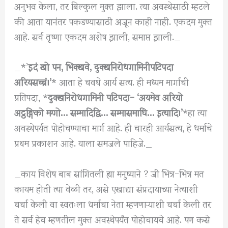
अनुभव केला, तर बिल्कुल मुक्त झाला. त्या अवस्थेसाठी म्हटले
की आता यानंतर पकडण्यासाठी अजून काही नाही. एकदम मुक्त
आहे. सर्व तृष्णा एकदम अशेष झाली, समाप्त झाली._
_*’
इदं खो पन, भिक्खवे, दुक्खनिरोधगामिनीपटिपदा
अरियसच्चं।’
* आता हे चवथे आर्य सत्य. ही मध्यम मार्गाची
प्रतिपदा, *
दुक्खनिरोधगामिनी पटिपदा- ‘अयमेव अरियो
अट्ठङ्गिको मग्गो… सम्मादिद्वि… सम्मासमाधि… इत्यादि।’
*हा त्या
अवस्थेपर्यंत पोहोचण्याचा मार्ग आहे. ही चारही आर्यसत्य, हे धर्माचे
प्रथम प्रकाशन आहे. याला समजले पाहिजे._
_काय विशेष बाब सांगितली ह्या मनुष्याने ? जी भिन्न-भिन्न मत
कायम होती त्या वेळी तर, असे एखाद्या संप्रदायाच्या नेत्याशी
चर्चा केली वा स्वतःला धर्माचा नेता म्हणणाऱ्याशी चर्चा केली तर
ते सर्व हेच म्हणतील मुक्त अवस्थेपर्यंत पोहोचायचे आहे. पण कसे