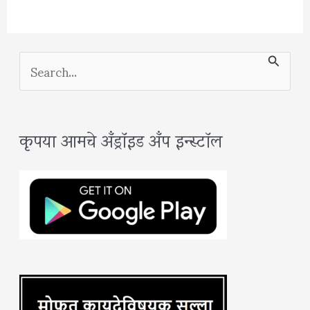
S
e
a
कृपया आमचे अँड्रॉइड अँप इन्स्टॉल
r
c
h
f
o
r
: