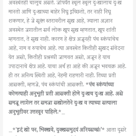
अवस्थेतही चालूच असते. जोपर्यंत स्थूल स्थूल दुःखालाच दुःख
मानतो आणि दुःखाच्या बाहेर निघू इच्छितो, तर नाही निघू
शकणार, हे जे सूक्ष्म स्तरावरील सुख आहे, ज्याला अज्ञान
अवस्थेत जगातील सर्व लोक खूप सुख म्हणतात, खूप शांती
म्हणतात, ते सुख नाही. कारण हे क्षेत्र अजूनही पंच स्कंधांचेच
आहे, नाम व रुपाचेच आहे. त्या अवस्थेत कितीही सुखद संवेदना
येत असो, कितीही प्रश्रब्धी जाणवत असो, अजून हे याच
उपादानाचे क्षेत्र आहे. याचा अर्थ हा आहे की अजून भवचक्र आहे.
ही तर अनित्य स्थिती आहे, नेहमी राहणारी नाही. तिच्या प्रती
आसक्ती, म्हणजे, पंच स्कंधांची आसक्ती. *
पंच स्कंधांच्या
कोणत्याही अनुभूती प्रती आसक्ती होणे दुःखच दुःख आहे. असे
समजू लागेल तर समजा सखोलतेने दुःख व त्याच्या सत्याला
अनुभूतीवर उत्तरवून पाहिले.
*_
_*’
इदं खो पन, भिक्खवे, दुक्खसमुदयं अरियसच्चं।’
* आता दुसरे