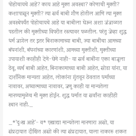
पोहोचायचे आहे? काय आहे मुक्त अवस्था? कोणाची मुक्ती?
कशापासून मुक्ती? त्या सर्व बाबी गौण होतील आणि त्या मुक्त
अवस्थेपर्यंत पोहोचायचे आहे या बाबीला घेऊन अशा जंजाळात
पडतील की मुक्तीच्या विपरीत रस्त्यावर पळतील. परंतु जेव्हा शुद्ध
धर्म जागेल तर इतर बिनाकामाच्या बाबी, ज्या बाबींचा आमच्या
बंधनांशी, बंधनांच्या कारणांशी, आमच्या मुक्तीशी, मुक्तीच्या
उपायाशी काहीही देणे-घेणे नाही- या सर्व बाबींना एका बाजूला
ठेवू, व्यर्थ बाबी आहेत, बिनाकामाच्या बाबी आहेत, सोडा यांना, या
दार्शनिक मान्यता आहेत, लोकांना गुंतवून ठेवतात धर्माच्या
नावावर, अध्यात्माच्या नावावर, जणू काही या मान्यतेला
मानण्यामुळेच मी मुक्त होईन. शुद्ध धर्मात या सर्वांना काहीही
स्थान नाही._
_*’दुःख आहे’- व* एखाद्या मान्यतेला मानणारा असो, या
संप्रदायात दीक्षित असो की त्या संप्रदायात, याला नाकारु शकत