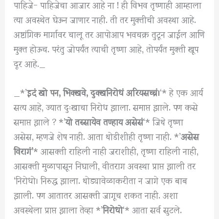
पाहिजे- पाहिजेचा आजार आहे ना ! ही विभव तृष्णाही आम्हाला
त्या अवस्थेत घेऊन जाणार नाही. ती तर मुक्तीची अवस्था आहे.
अष्टांगिक मार्गावर चालू तर आपोआप भवचक्र तुटून जाईल आणि
मुक्त होऊच. परंतु जोपर्यंत त्याची तृष्णा आहे, तोपर्यंत मुक्ती खूप
दूर आहे._
_*’
इदं खो पन, भिक्खवे, दुक्खनिरोधं अरियसच्चं।
‘* हे एक आर्य
सत्य आहे, ज्यात दुःखाचा निरोध झाला. समाप्त झाले. पण कसे
समाप्त झाले ? *’
यो तस्सायेव तण्हाय असेसं
‘* जिथे तृष्णा
असेस, म्हणजे शेष नाही. आता थोडीशीही तृष्णा नाही. *’
असेस
विरागं’
* आसक्ती राहिली नाही जराशीही, तृष्णा राहिली नाही,
आसक्ती मुळापासून निघाली, वीतराग अवस्था प्राप्त झाली तर
‘निरोधो। निरुद्ध झाला. थोड्यावेळाकरीता न जागे एक बाब
झाली. पण आतातर आसक्ती जागूच शकत नाही. अशा
अवस्थेला प्राप्त झाला तेव्हा *’
निरोधो
‘* आता सर्व सुटले.