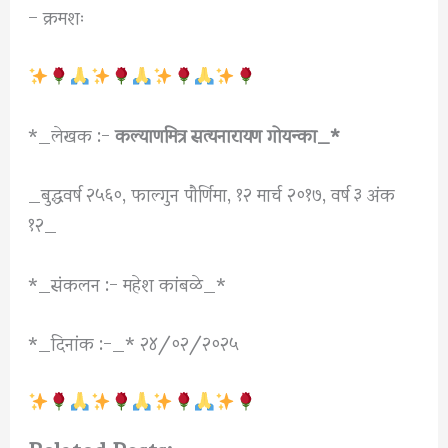
– क्रमशः
*_लेखक :-
कल्याणमित्र सत्यनारायण गोयन्का_*
_बुद्धवर्ष २५६०, फाल्गुन पौर्णिमा, १२ मार्च २०१७, वर्ष ३ अंक
१२_
*_संकलन :- महेश कांबळे_*
*_दिनांक :-_* २४/०२/२०२५