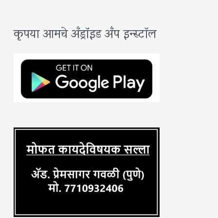
फुले
a
कृपया आमचे अँड्रॉइड अँप इन्स्टॉल
r
c
h
f
o
r
: