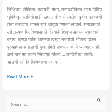
शिक्षिका, लेखिका, कवयत्री, माता, समाजसेविका अशा विविध
भूमिकेतून सावित्रीआईने समाजातील गोरगरीब, दुर्बल घटकांची
सेवा करण्यात आपले सारं आयुष्य पणाला लावलं. समाजातलं
स्त्रीदास्यत्व मिटविण्यासाठी स्त्रियांनी शिकून सवरुन स्वावलंबी
बनावं, म्हणजे त्यांना आपल्या खर्‍या शक्तीची ओळख होऊन
पुरुषप्रधान समाजाची गुलामगिरी पत्करण्याची वेळ येणार नाही
असं ठाम मत त्यांनी स्त्रियांपुढे मांडलं…. सावित्रीच्या लेकी:
आजची स्त्री हि शिक्षणाच्या प्रभावाने
स्त्री
Read More »
शिक्षणाच्या
अग्रदूत
–
S
सावित्रीबाई
e