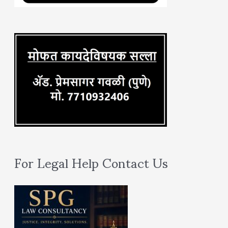
o
r
:
For Legal Help Contact Us