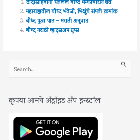
दादासाहेबांनी घेतलेले बौध्द धम्मप्रचाराने व्रत
महाराष्ट्रातील बौध्द भंतेजी, भिक्षुंचे संपर्क क्रमांक
बौध्द पुजा पाठ – मराठी अनुवाद
बौध्द मराठी व्हाट्सअप ग्रुप्स
S
e
a
कृपया आमचे अँड्रॉइड अँप इन्स्टॉल
r
c
h
f