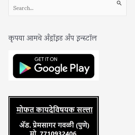
S
e
a
कृपया आमचे अँड्रॉइड अँप इन्स्टॉल
r
c
h
f
o
r
: