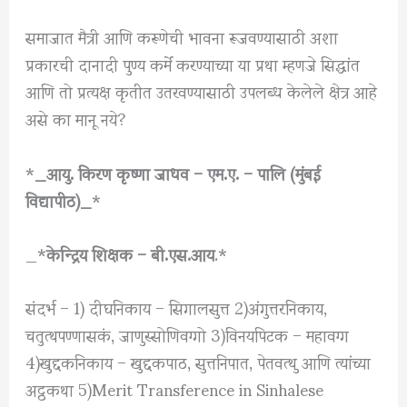
समाजात मैत्री आणि करूणेची भावना रूजवण्यासाठी अशा
प्रकारची दानादी पुण्य कर्मे करण्याच्या या प्रथा म्हणजे सिद्धांत
आणि तो प्रत्यक्ष कृतीत उतरवण्यासाठी उपलब्ध केलेले क्षेत्र आहे
असे का मानू नये?
*
_आयु. किरण कृष्णा जाधव – एम.ए. – पालि (मुंबई
विद्यापीठ)_
*
_*
केन्द्रिय शिक्षक – बी.एस.आय
.*
संदर्भ – 1) दीघनिकाय – सिगालसुत्त 2)अंगुत्तरनिकाय,
चतुत्थपण्णासकं, जाणुस्सोणिवग्गो 3)विनयपिटक – महावग्ग
4)खुद्दकनिकाय – खुद्दकपाठ, सुत्तनिपात, पेतवत्थु आणि त्यांच्या
अट्ठकथा 5)Merit Transference in Sinhalese