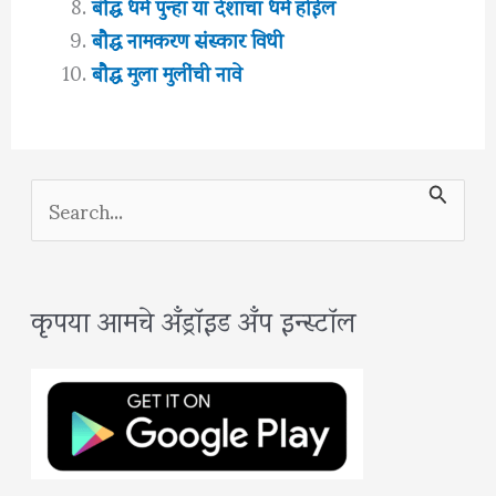
बौद्ध धर्म पुन्हा या देशाचा धर्म होईल
बौद्ध नामकरण संस्कार विधी
बौद्ध मुला मुलींची नावे
S
e
a
कृपया आमचे अँड्रॉइड अँप इन्स्टॉल
r
c
h
f
o