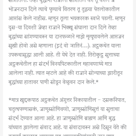
भोजनदान दिले त्याचे पुण्याचे वितरण तू तुझ्या पेतलोकातील
आप्तांस केले नाहीस. म्हणून तूला भयकारक स्वप्ने पडली. म्हणून
दुस-या दिवशी जेव्हा राजाने भिक्खू संघाला दान दिले तेव्हा
बुद्धांच्या सांगण्यावरून या दानफळाने माझे मृत्यूपावलेले आप्तजन
सुखी होवो असे म्हणाला (इदं वो ञातिनं….). अट्ठकथेत याला
उपकथासुद्धा आली आहे. ती येथे देत नाही. तिरोकुट्ठ सुत्ताच्या
अट्ठकथेतील हा संदर्भ विनयपिटकातील महावग्गाध्ये मात्र
आलेला नाही. त्यात म्हटले आहे की राजाने सोन्याच्या झारीतून
बुद्धांच्या हातावर पाणी सोडून वेळूवन दान केले.*
*मात्र खुद्दकपाठ अट्ठकथेत अंगुत्तर निकायातील – दसकनिपात,
चतुत्थपण्णासकं, जाणुस्सोणिवग्गो, जाणुस्सोणिसुत्तं या सुत्ताचा
संदर्भ देण्यात आला आहे. हा जाणुस्सोणि ब्राह्मण आणि बुद्ध
यांच्यात झालेला संवाद आहे. या संवादावरून असे दिसून येते की
बुद्धपुर्व काळात आपल्या मृत आप्तस्वकीयांसाठी दान पुण्य