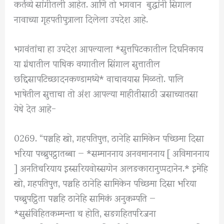
कर्तव्ये सांगीतली आहेत. आणि तो भगवान बुद्धांनी सिगाल
नावाच्या गृहपतीपुत्राला दिलेला उपदेश आहे.
भगवंतांचा हा उपदेश आपल्याला *सुत्तपिटकातील दिघनिकाय
या ग्रंथातील पाथिक वग्गातील सिंगाल सुत्तातील
छद्दिसापटिच्छादनकण्डामध्ये* वाचावयास मिळतो. पालि
भाषेतील सुत्ताचा तो अंश आपल्या माहीतीसाठी जसाच्यातसा
येथे देत आहे-
0269. “पञ्चहि खो, गहपतिपुत्त, ठानेहि सामिकेन पच्छिमा दिसा
भरिया पच्चुपट्ठातब्बा — *सम्माननाय अनवमाननाय [ अविमाननाय
] अनतिचरियाय इस्सरियवोस्सग्गेन अलङकारानुप्पदानेन.* इमेहि
खो, गहपतिपुत्त, पञ्चहि ठानेहि सामिकेन पच्छिमा दिसा भरिया
पच्चुपट्ठिता पञ्चहि ठानेहि सामिकं अनुकम्पति —
*सुसंविहितकम्मन्ता च होति, सङगहितपरिजना