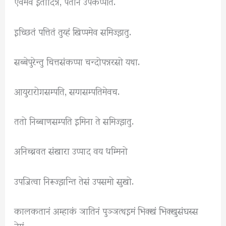
एवमेव इतोदिन्नं, पेतानं उपकप्पति.
इच्छितं पत्तितं तुय्हं खिप्पमेव समिज्झतु.
सब्बेपुरेन्तु चित्तसंकप्पा चन्दोपन्नरसो यथा.
आयुरारोगसम्पति, सग्गसम्पतिमेवच.
ततो निब्बाणसम्पति इमिना ते समिज्झतु.
अनिच्चवत संखारा उप्पाद वय धम्मिनो
उपजित्वा निरूज्झन्ति तेसं उपसमो सुखो.
कालकतानं अम्हाकं ञातिनं पुञ्ञत्थइमं भिक्खं भिक्खुसंघस्स
देमं.