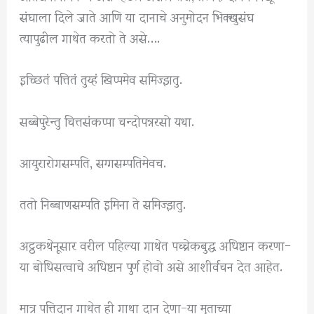
संघाला दिले जाते आणि या दानाचे अनुमोदन भिक्खुसंघ
त्यापुढील गाथेत करतो ते असे….
इच्छितं पत्तितं तुय्हं खिप्पमेव समिज्झतु.
सब्बेपुरेन्तु चित्तसंकप्पा चन्दोपन्नरसो यथा.
आयुरारोगसम्पति, सग्गसम्पतिमेवच.
ततो निब्बाणसम्पति इमिना ते समिज्झतु.
अट्ठकथेनूसार वरील पहिल्या गाथेत पच्चेकबुद्ध अधिष्टान करणा-
या बोधिसत्वाचे अधिष्टान पुर्ण होवो असे आशीर्वचन देत आहेत.
मात्र पत्तिदान गाथेत ही गाथा दान देणा-या मृताच्या