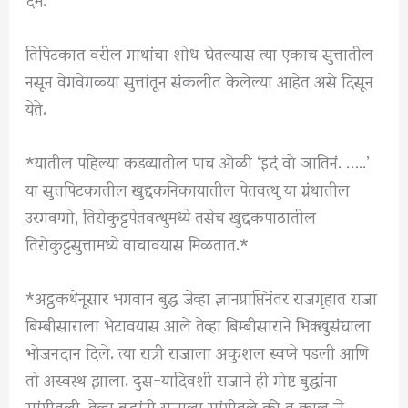
तिपिटकात वरील गाथांचा शोध घेतल्यास त्या एकाच सुत्तातील
नसून वेगवेगळ्या सुत्तांतून संकलीत केलेल्या आहेत असे दिसून
येते.
*यातील पहिल्या कडव्यातील पाच ओळी ‘इदं वो ञातिनं. …..’
या सुत्तपिटकातील खुद्दकनिकायातील पेतवत्थु या ग्रंथातील
उरगवग्गो, तिरोकुट्टपेतवत्थुमध्ये तसेच खुद्दकपाठातील
तिरोकुट्टसुत्तामध्ये वाचावयास मिळतात.*
*अट्ठकथेनूसार भगवान बुद्ध जेव्हा ज्ञानप्राप्तिनंतर राजगृहात राजा
बिम्बीसाराला भेटावयास आले तेव्हा बिम्बीसाराने भिक्खुसंघाला
भोजनदान दिले. त्या रात्री राजाला अकुशल स्वप्ने पडली आणि
तो अस्वस्थ झाला. दुस-यादिवशी राजाने ही गोष्ट बुद्धांना
सांगीतली. तेव्हा बुद्धांनी राजाला सांगीतले की तू काल जे