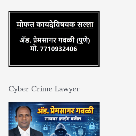
r
:
Cyber Crime Lawyer